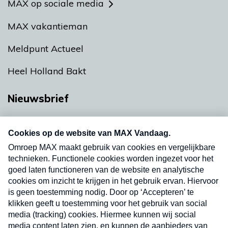
MAX op sociale media
MAX vakantieman
Meldpunt Actueel
Heel Holland Bakt
Nieuwsbrief
Neem hier een gratis abonnement op onze
nieuwsbrief. Elke vrijdag- en dinsdagochtend in
uw mailbox.
Verzend