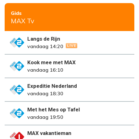
Gids
MAX Tv
Langs de Rijn
NPO 2
vandaag 14:20
LIVE
Kook mee met MAX
NPO 2
vandaag 16:10
Expeditie Nederland
NPO 2
vandaag 18:30
Met het Mes op Tafel
NPO 2
vandaag 19:50
MAX vakantieman
NPO 1