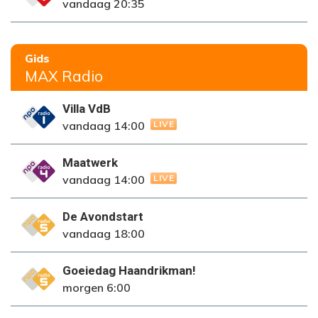
vandaag 20:35
Gids
MAX Radio
Villa VdB
NPO Radio 1
vandaag 14:00
LIVE
Maatwerk
NPO Radio 4
vandaag 14:00
LIVE
De Avondstart
NPO Radio 5
vandaag 18:00
Goeiedag Haandrikman!
NPO Radio 5
morgen 6:00