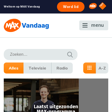
NPO S
Omroep 
Word lid
Welkom op MAX Vandaag
menu
Alles
Televisie
Radio
A-Z
Laatst uitgezonden
MAX-programma