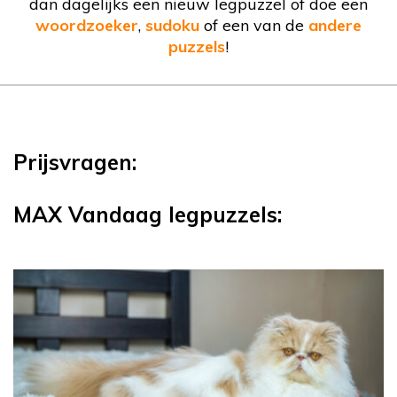
dan dagelijks een nieuw legpuzzel of doe een
woordzoeker
,
sudoku
of een van de
andere
puzzels
!
Prijsvragen:
MAX Vandaag legpuzzels: