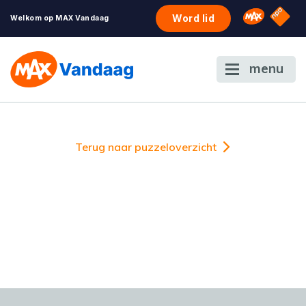
NPO S
Omroep 
Word lid
Welkom op MAX Vandaag
menu
Terug naar puzzeloverzicht