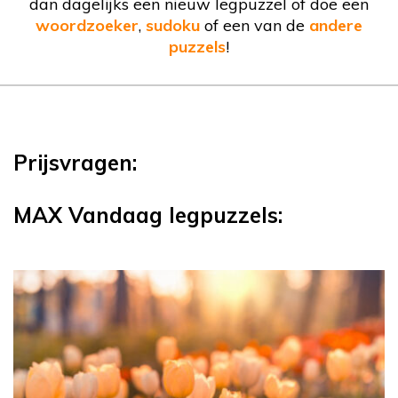
dan dagelijks een nieuw legpuzzel of doe een
woordzoeker
,
sudoku
of een van de
andere
puzzels
!
Prijsvragen:
MAX Vandaag legpuzzels: