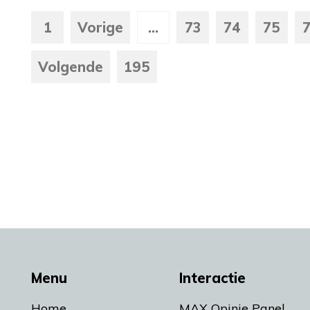
1
Vorige
...
73
74
75
Volgende
195
Menu
Interactie
Home
MAX Opinie Panel