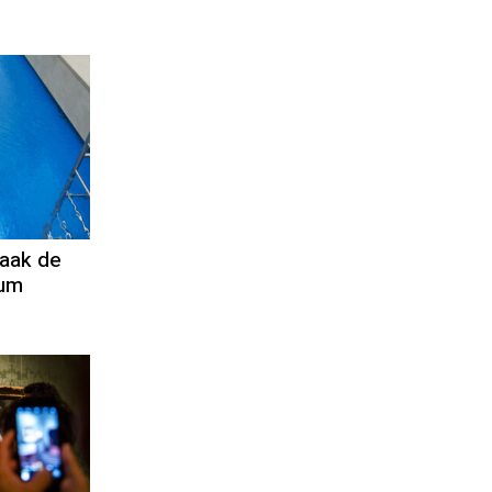
aak de
eum