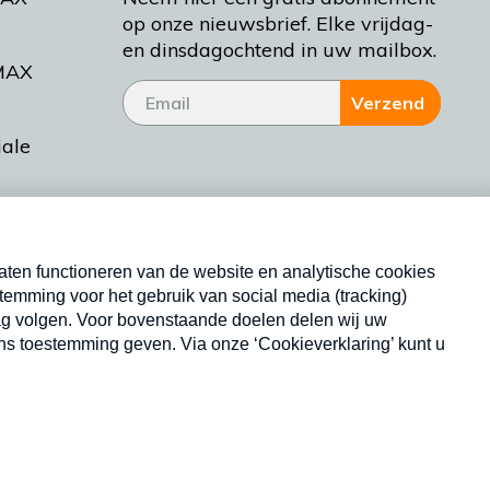
op onze nieuwsbrief. Elke vrijdag-
en dinsdagochtend in uw mailbox.
MAX
Verzend
iale
tieman
ctueel
Nieuwsbrief
d Bakt
Neem hier een gratis abonnement op onze
nieuwsbrief. Elke vrijdag- en dinsdagochtend in uw
mailbox.
Copyright © 2026 MAX Vandaag -
Omroep MAX
privacyverklaring