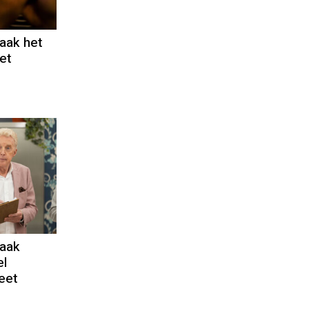
aak het
et
aak
el
eet