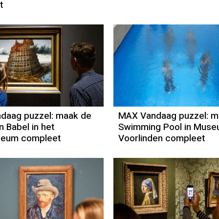
t
daag puzzel: maak de
MAX Vandaag puzzel: m
n Babel in het
Swimming Pool in Mus
seum compleet
Voorlinden compleet