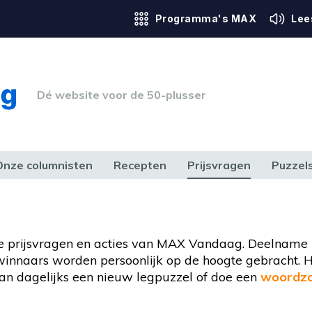
Programma's MAX
Lee
Dé website voor de 50-plusser
Onze columnisten
Recepten
Prijsvragen
Puzzel
ERK & RECHT
GEZONDHEID & SPORT
HUIS, TUIN & HOBBY
MEDIA & 
e prijsvragen en acties van MAX Vandaag. Deelname i
e winnaars worden persoonlijk op de hoogte gebracht. H
n dagelijks een nieuw legpuzzel of doe een
woordzo