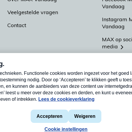
Vandaag
Veelgestelde vragen
Instagram 
Contact
Vandaag
MAX op soc
media
MAX vakan
Meldpunt A
Heel Hollan
aarden
Privacyverklaring
Cookieverklaring