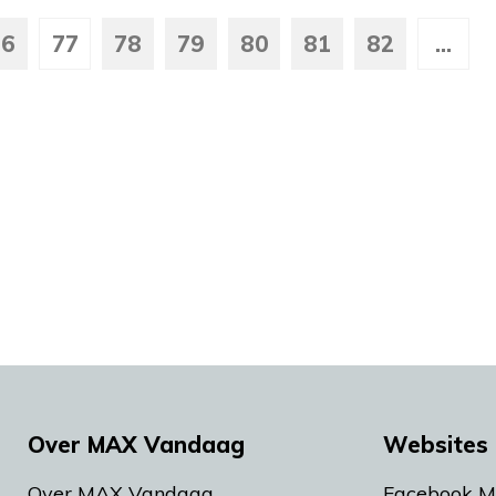
76
77
78
79
80
81
82
...
Over MAX Vandaag
Websites 
Over MAX Vandaag
Facebook 