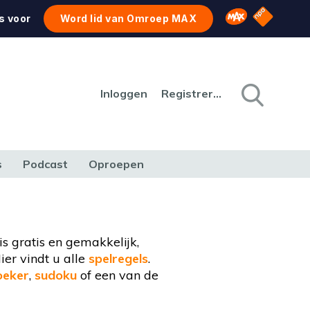
NPO Star
Omroep MAX
s voor
Word lid van Omroep MAX
Inloggen
Registreren
s
Podcast
Oproepen
CULTUUR
NATUUR & MILIEU
REIZEN & VERKEER
s gratis en gemakkelijk,
ier vindt u alle
spelregels
.
eker
,
sudoku
of een van de