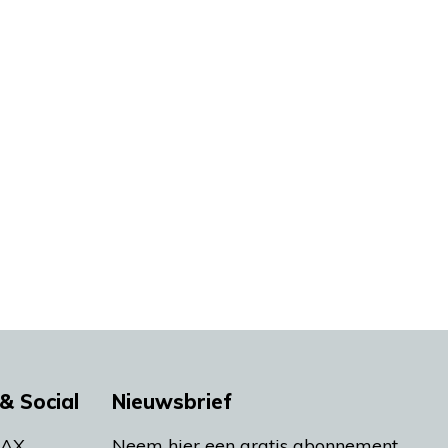
& Social
Nieuwsbrief
MAX
Neem hier een gratis abonnement