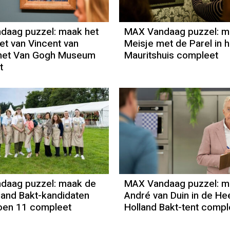
daag puzzel: maak het
MAX Vandaag puzzel: m
ret van Vincent van
Meisje met de Parel in h
 het Van Gogh Museum
Mauritshuis compleet
t
daag puzzel: maak de
MAX Vandaag puzzel: m
land Bakt-kandidaten
André van Duin in de He
oen 11 compleet
Holland Bakt-tent compl