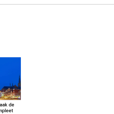
aak de
mpleet