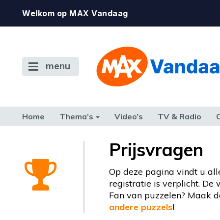
Welkom op MAX Vandaag
menu
Home
Thema’s
Video’s
TV & Radio
CONSUMENT
ETEN & DRINKEN
FAMILIE & RELATIE
GELD, W
Prijsvragen
TERUG NAAR TOEN
Op deze pagina vindt u all
registratie is verplicht. D
Fan van puzzelen? Maak da
andere puzzels
!