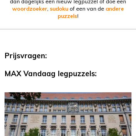
dan dagelijks een nieuw legpuzzel of doe een
woordzoeker
,
sudoku
of een van de
andere
puzzels
!
Prijsvragen:
MAX Vandaag legpuzzels: