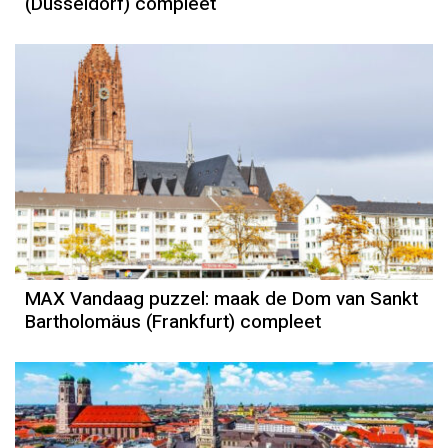
(Düsseldorf) compleet
MAX Vandaag puzzel: maak de Dom van Sankt
Bartholomäus (Frankfurt) compleet