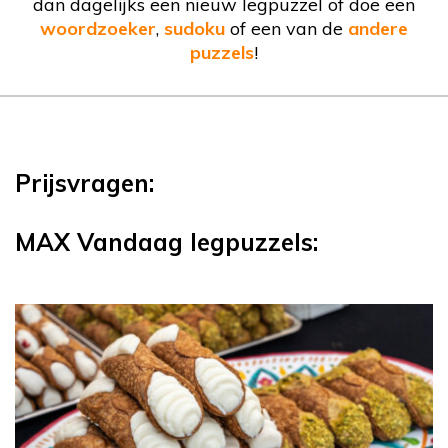
dan dagelijks een nieuw legpuzzel of doe een
woordzoeker
,
sudoku
of een van de
andere
puzzels
!
Prijsvragen:
MAX Vandaag legpuzzels: