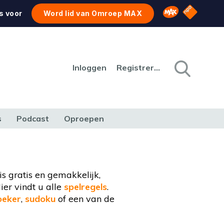
NPO Star
Omroep MAX
s voor
Word lid van Omroep MAX
Inloggen
Registreren
s
Podcast
Oproepen
CULTUUR
NATUUR & MILIEU
REIZEN & VERKEER
s gratis en gemakkelijk,
ier vindt u alle
spelregels
.
eker
,
sudoku
of een van de