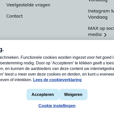
Veelgestelde vragen
Instagram 
Contact
Vandaag
MAX op soc
media
MAX vakan
Meldpunt A
Heel Hollan
aarden
Privacyverklaring
Cookieverklaring