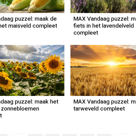
daag puzzel: maak de
MAX Vandaag puzzel: m
 het maisveld compleet
fiets in het lavendelveld
compleet
daag puzzel: maak het
MAX Vandaag puzzel: m
t zonnebloemen
tarweveld compleet
t