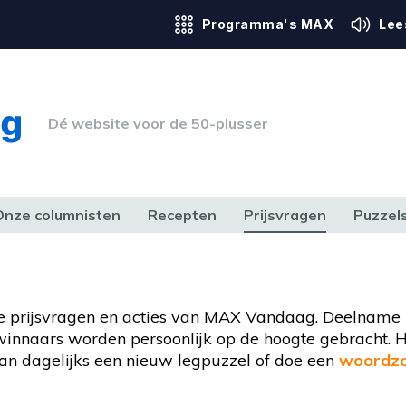
Programma's MAX
Lee
Dé website voor de 50-plusser
Onze columnisten
Recepten
Prijsvragen
Puzzel
ERK & RECHT
GEZONDHEID & SPORT
HUIS, TUIN & HOBBY
MEDIA & 
e prijsvragen en acties van MAX Vandaag. Deelname i
e winnaars worden persoonlijk op de hoogte gebracht. H
n dagelijks een nieuw legpuzzel of doe een
woordzo