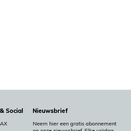
& Social
Nieuwsbrief
MAX
Neem hier een gratis abonnement
op onze nieuwsbrief. Elke vrijdag-