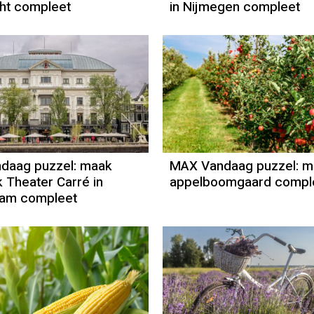
ht compleet
in Nijmegen compleet
daag puzzel: maak
MAX Vandaag puzzel: m
k Theater Carré in
appelboomgaard compl
am compleet