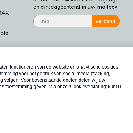
en dinsdagochtend in uw mailbox.
MAX
Verzend
iale
tieman
ctueel
Nieuwsbrief
d Bakt
Neem hier een gratis abonnement op onze
nieuwsbrief. Elke vrijdag- en dinsdagochtend in uw
mailbox.
Copyright © 2026 MAX Vandaag -
Omroep MAX
privacyverklaring