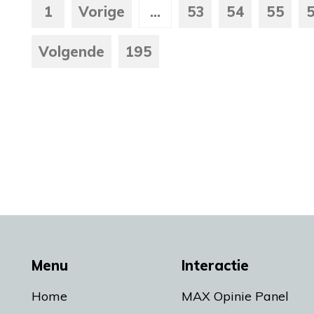
1
Vorige
...
53
54
55
Volgende
195
Menu
Interactie
Home
MAX Opinie Panel