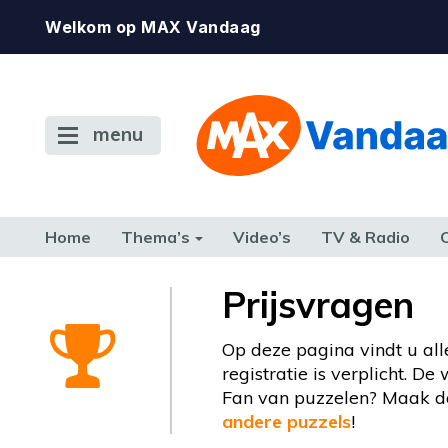
Welkom op MAX Vandaag
menu
Home
Thema’s
Video’s
TV & Radio
CONSUMENT
ETEN & DRINKEN
FAMILIE & RELATIE
GELD, W
Prijsvragen
TERUG NAAR TOEN
Op deze pagina vindt u all
registratie is verplicht. D
Fan van puzzelen? Maak da
andere puzzels
!