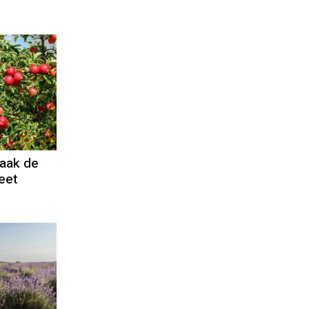
aak de
eet