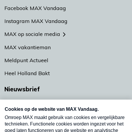
Facebook MAX Vandaag
Instagram MAX Vandaag
MAX op sociale media
MAX vakantieman
Meldpunt Actueel
Heel Holland Bakt
Nieuwsbrief
Neem hier een gratis abonnement op onze
nieuwsbrief. Elke vrijdag- en dinsdagochtend in
uw mailbox.
Verzend