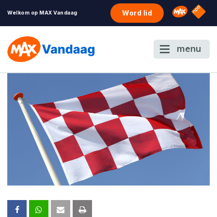
NPO S
Omroep 
Word lid
Welkom op MAX Vandaag
menu