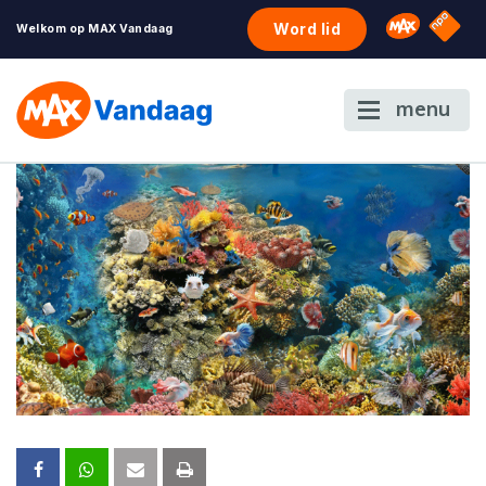
NPO S
Omroep 
Word lid
Welkom op MAX Vandaag
menu