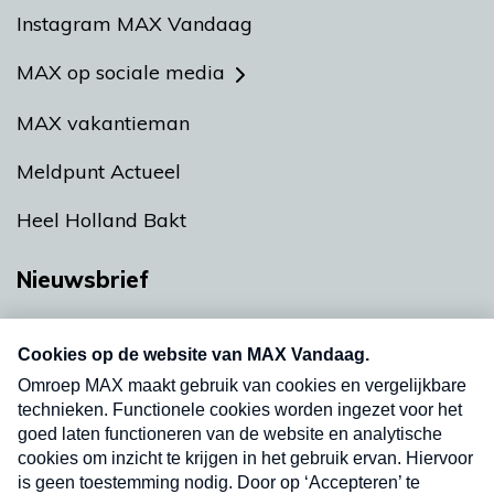
Instagram MAX Vandaag
MAX op sociale media
MAX vakantieman
Meldpunt Actueel
Heel Holland Bakt
Nieuwsbrief
Neem hier een gratis abonnement op onze
nieuwsbrief. Elke vrijdag- en dinsdagochtend in
uw mailbox.
Verzend