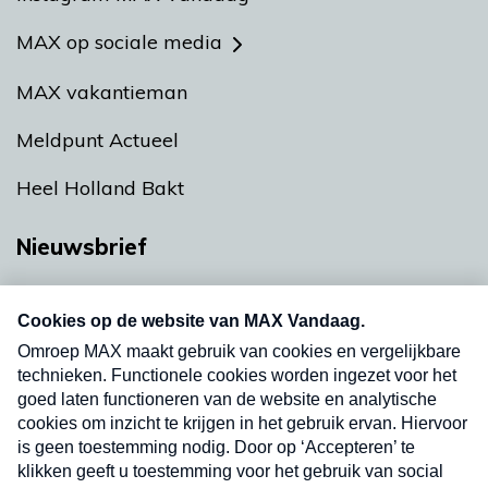
MAX op sociale media
MAX vakantieman
Meldpunt Actueel
Heel Holland Bakt
Nieuwsbrief
Neem hier een gratis abonnement op onze
nieuwsbrief. Elke vrijdag- en dinsdagochtend in
uw mailbox.
Verzend