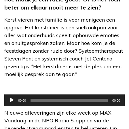
beter om elkaar nooit meer te zien?
Kerst vieren met familie is voor menigeen een
opgave. Het kerstdiner is een snelkookpan voor
alles wat onderhuids speelt: opbouwde emoties
en onuitgesproken zaken. Maar hoe kom je de
feestdagen zonder ruzie door? Systeemtherapeut
Steven Pont en systemisch coach Jet Centeno
geven tips: “Het kerstdiner is niet de plek om een
moeilijk gesprek aan te gaan.”
Audiospeler
00:00
00:00
Nieuwe afleveringen zijn elke week op MAX
Vandaag, in de NPO Radio 5-app en via de
bekende streamingsdiensten te beluisteren. Op