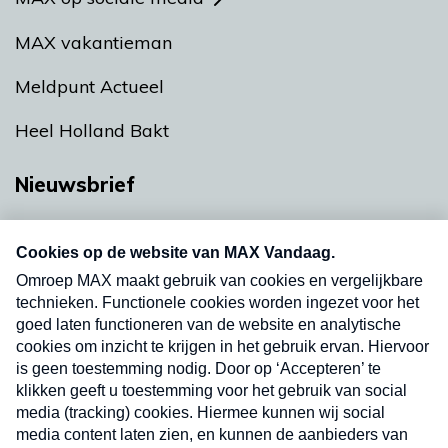
MAX vakantieman
Meldpunt Actueel
Heel Holland Bakt
Nieuwsbrief
Neem hier een gratis abonnement op onze
nieuwsbrief. Elke vrijdag- en dinsdagochtend in
uw mailbox.
Verzend