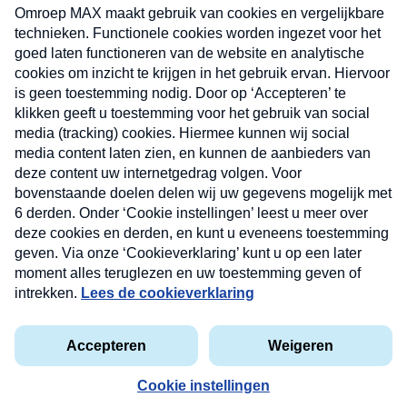
uw mailbox.
Verzend
Nieuwsbrief
Neem hier een gratis abonnement op onze
nieuwsbrief. Elke vrijdag- en dinsdagochtend in uw
mailbox.
Contact
Algemene voorwaarden
Privacyverklaring
Cookieverklaring
Kwetsbaarheid melden
privacyverklaring
Copyright © 2026 MAX Vandaag -
Omroep MAX