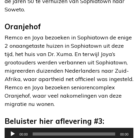
de jaren 50 te verhuizen van Sophiatown naar
Soweto.
Oranjehof
Remco en Joya bezoeken in Sophiatown de enige
2 onaangetaste huizen in Sophiatown uit deze
tijd, het huis van Dr. Xuma. En terwijl Joya’s
grootouders werden verbannen uit Sophiatown,
migreerden duizenden Nederlanders naar Zuid-
Afrika, waar apartheid net officieel was ingesteld.
Remco en Joya bezoeken seniorencomplex
Oranjehof, waar veel nakomelingen van deze
migratie nu wonen.
Beluister hier aflevering #3:
Audiospeler
00:00
00:00