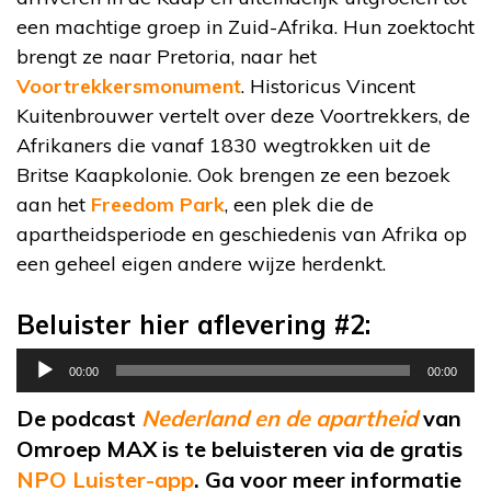
een machtige groep in Zuid-Afrika. Hun zoektocht
brengt ze naar Pretoria, naar het
Voortrekkersmonument
. Historicus Vincent
Kuitenbrouwer vertelt over deze Voortrekkers, de
Afrikaners die vanaf 1830 wegtrokken uit de
Britse Kaapkolonie. Ook brengen ze een bezoek
aan het
Freedom Park
, een plek die de
apartheidsperiode en geschiedenis van Afrika op
een geheel eigen andere wijze herdenkt.
Beluister hier aflevering #2:
Audiospeler
00:00
00:00
De podcast
Nederland en de apartheid
van
Omroep MAX is te beluisteren via de gratis
NPO Luister-app
. Ga voor meer informatie