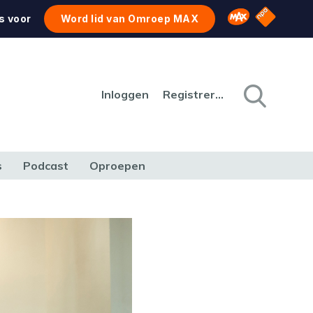
NPO Star
Omroep MAX
s voor
Word lid van Omroep MAX
Inloggen
Registreren
s
Podcast
Oproepen
CULTUUR
NATUUR & MILIEU
REIZEN & VERKEER