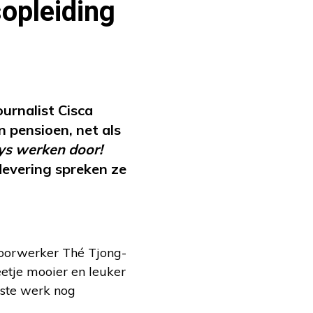
sopleiding
urnalist Cisca
 pensioen, net als
ys werken door!
levering spreken ze
doorwerker Thé Tjong-
beetje mooier en leuker
beste werk nog