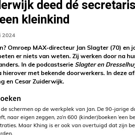
erwijk deed dé secretari
 een kleinkind
i 2024
? Omroep MAX-directeur Jan Slagter (70) en jo
eten er niets van weten. Zij werken door na hun
nders. In de podcastserie
Slagter en Dresselhu
a hierover met bekende doorwerkers. In deze af
g en Cesar Zuiderwijk.
boeken
er de schermen op de werkplek van Jan. De 90-jarige 
eeft, naar eigen zeggen, zo’n 600 (kinder)boeken ‘een 
straties. Maar Khing is er ook van overtuigd dat zijn 
rden.