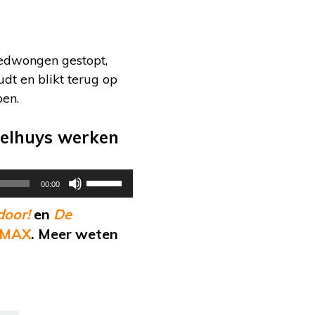
gedwongen gestopt,
udt en blikt terug op
ben.
sselhuys werken
Gebruik
00:00
Omhoog/Omlaag
door!
en
De
pijltoetsen
 MAX
. Meer weten
om
het
volume
te
verhogen