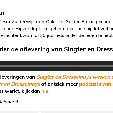
or
esar Zuiderwijk aan. Ook al is Golden Earring nood
 door. Hij verklapt zijn geheim over hoe hij dat volho
 erachter kwam al 20 jaar iets onder de leden te heb
nder de aflevering van Slagter en Dre
afleveringen van
Slagter en Dresselhuys werken 
r en Dresselhuys
of ontdek meer
podcasts van
t werkt, kijk dan
hier
.
einders)