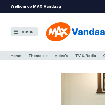
Welkom op MAX Vandaag
menu
Home
Thema’s
Video’s
TV & Radio
CONSUMENT
ETEN & DRINKEN
FAMILIE & RELATIE
GELD, W
TERUG NAAR TOEN