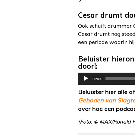
Cesar drumt do
Ook schuift drummer C
Cesar drumt nog steeds
een periode waarin hij
Beluister hiero
door!:
Audiospeler
00:00
Beluister hier alle 
Geboden van Slagte
over hoe een podcas
(Foto: © MAX/Ronald R