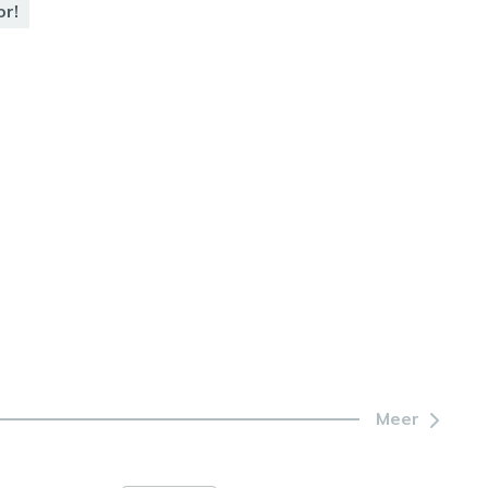
or!
of
te
verlagen.
Meer