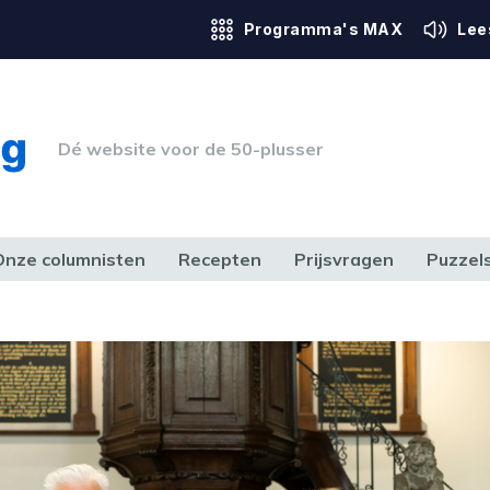
Programma's MAX
Lee
Dé website voor de 50-plusser
Onze columnisten
Recepten
Prijsvragen
Puzzel
ERK & RECHT
GEZONDHEID & SPORT
HUIS, TUIN & HOBBY
MEDIA & 