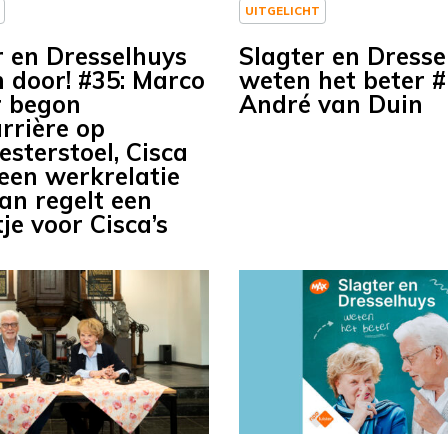
UITGELICHT
r en Dresselhuys
Slagter en Dresse
 door! #35: Marco
weten het beter #
 begon
André van Duin
rrière op
sterstoel, Cisca
 een werkrelatie
an regelt een
je voor Cisca’s