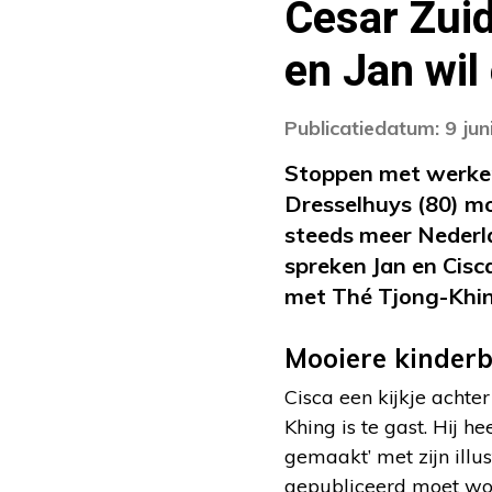
Cesar Zuid
en Jan wil
Publicatiedatum: 9 jun
Stoppen met werken
Dresselhuys (80) mo
steeds meer Nederla
spreken Jan en Cisc
met Thé Tjong-Khin
Mooiere kinder
Cisca een kijkje acht
Khing is te gast. Hij h
gemaakt’ met zijn illu
gepubliceerd moet wo