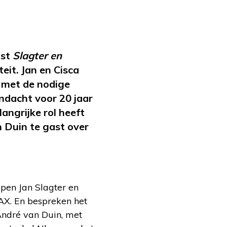
ast
Slagter en
eit. Jan en Cisca
 met de nodige
ndacht voor 20 jaar
ngrijke rol heeft
n Duin te gast over
pen Jan Slagter en
AX. En bespreken het
 André van Duin, met