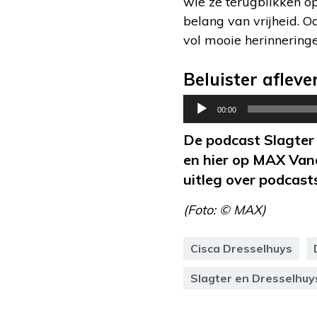
wie ze terugblikken o
belang van vrijheid. 
vol mooie herinneringe
Beluister afleve
Audiospeler
00:00
De podcast Slagter 
en hier op MAX Van
uitleg over podcast
(Foto: © MAX)
Cisca Dresselhuys
Slagter en Dresselhuy