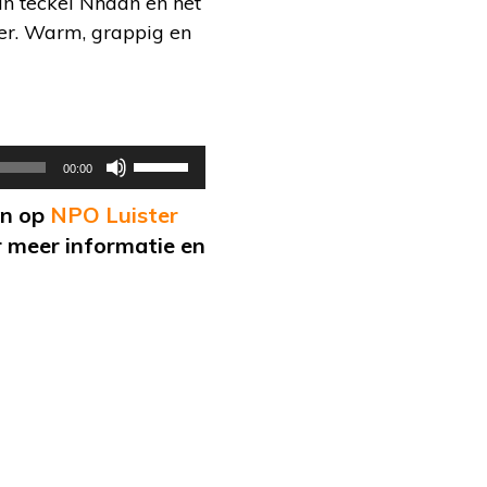
an teckel Nhaan en het
der. Warm, grappig en
Gebruik
00:00
Omhoog/Omlaag
en op
NPO Luister
pijltoetsen
 meer informatie en
om
het
volume
te
verhogen
of
te
verlagen.