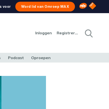
NPO Star
Omroep MAX
s voor
Word lid van Omroep MAX
Inloggen
Registreren
s
Podcast
Oproepen
CULTUUR
NATUUR & MILIEU
REIZEN & VERKEER