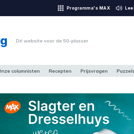
Programma's MAX
Lee
Dé website voor de 50-plusser
Onze columnisten
Recepten
Prijsvragen
Puzzel
ERK & RECHT
GEZONDHEID & SPORT
HUIS, TUIN & HOBBY
MEDIA & 