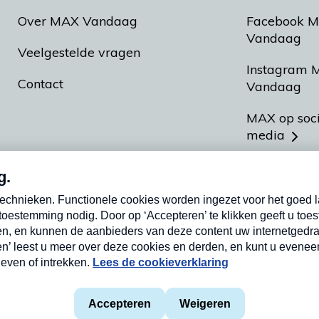
Over MAX Vandaag
Facebook 
Vandaag
Veelgestelde vragen
Instagram 
Contact
Vandaag
MAX op soc
media
MAX vakan
Meldpunt A
Heel Hollan
aarden
Privacyverklaring
Cookieverklaring