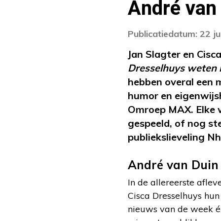
André van
Publicatiedatum: 22 j
Jan Slagter en Cis
Dresselhuys weten 
hebben overal een 
humor en eigenwijsh
Omroep MAX. Elke we
gespeeld, of nog ste
publiekslieveling N
André van Duin
In de allereerste afle
Cisca Dresselhuys hun
nieuws van de week én 