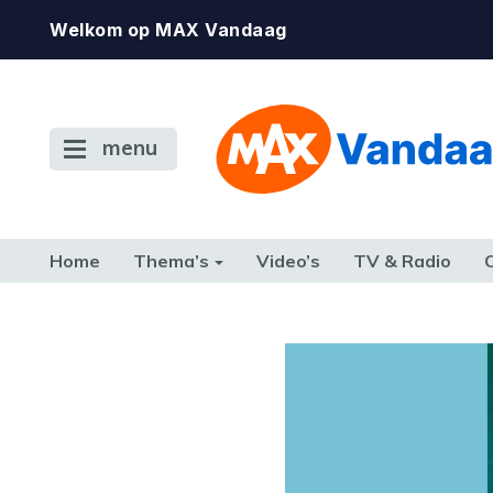
Welkom op MAX Vandaag
menu
Home
Thema’s
Video’s
TV & Radio
CONSUMENT
ETEN & DRINKEN
FAMILIE & RELATIE
GELD, W
TERUG NAAR TOEN