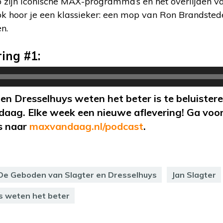
p zijn iconische MAX-programma’s en het overlijden v
Ook hoor je een klassieker: een mop van Ron Brandste
n.
ring #1:
en Dresselhuys weten het beter is te beluister
daag. Elke week een nieuwe aflevering! Ga voor
s naar
maxvandaag.nl/podcast
.
De Geboden van Slagter en Dresselhuys
Jan Slagter
s weten het beter