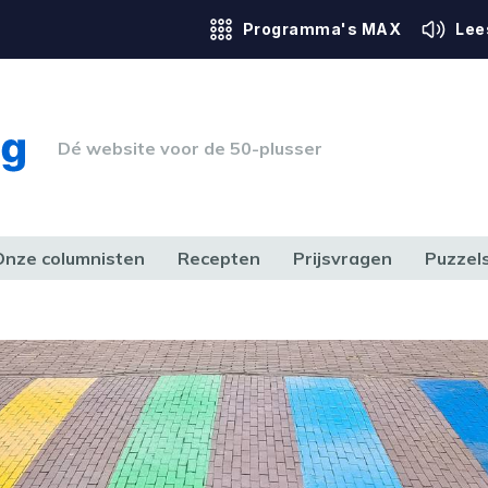
Programma's MAX
Lee
Dé website voor de 50-plusser
Onze columnisten
Recepten
Prijsvragen
Puzzel
ERK & RECHT
GEZONDHEID & SPORT
HUIS, TUIN & HOBBY
MEDIA & 