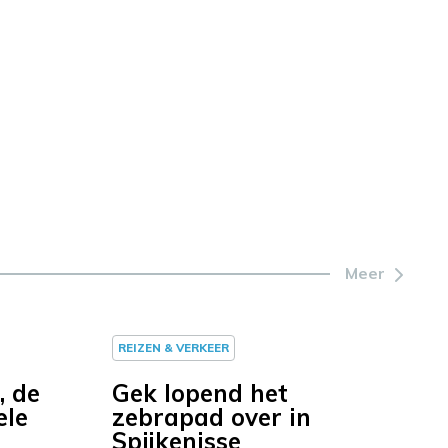
Meer
REIZEN & VERKEER
, de
Gek lopend het
ele
zebrapad over in
Spijkenisse