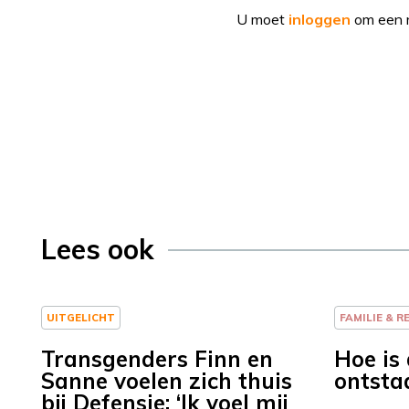
U moet
inloggen
om een r
Lees ook
UITGELICHT
FAMILIE & R
Transgenders Finn en
Hoe is
Sanne voelen zich thuis
ontsta
bij Defensie: ‘Ik voel mij