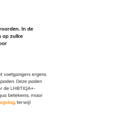
woorden. In de
n op zulke
oor
t voetgangers ergens
rpaden. Deze paden
oor de LHBTIQA+-
qua betekenis, maar
ogvlag
, terwijl