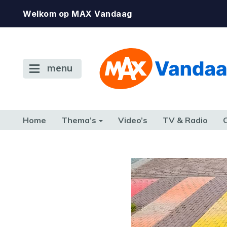
Welkom op MAX Vandaag
menu
Home
Thema’s
Video’s
TV & Radio
CONSUMENT
ETEN & DRINKEN
FAMILIE & RELATIE
GELD, W
TERUG NAAR TOEN