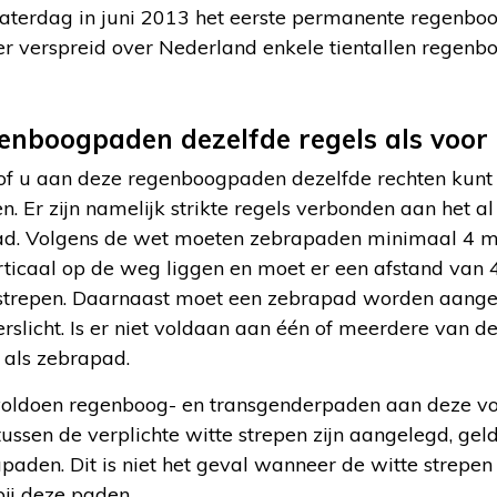
Zaterdag in juni 2013 het eerste permanente regenb
er verspreid over Nederland enkele tientallen regenbo
enboogpaden dezelfde regels als voo
of u aan deze regenboogpaden dezelfde rechten kunt 
n. Er zijn namelijk strikte regels verbonden aan het a
ad. Volgens de wet moeten zebrapaden minimaal 4 met
rticaal op de weg liggen en moet er een afstand van 
e strepen. Daarnaast moet een zebrapad worden aang
erslicht. Is er niet voldaan aan één of meerdere van
g als zebrapad.
voldoen regenboog- en transgenderpaden aan deze 
ssen de verplichte witte strepen zijn aangelegd, geld
apaden. Dit is niet het geval wanneer de witte strepe
ij deze paden.