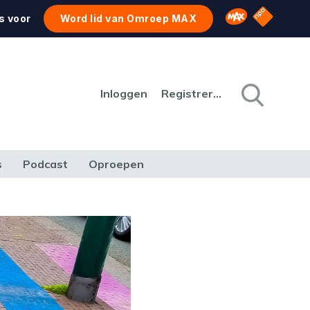
NPO Star
Omroep MAX
s voor
Word lid van Omroep MAX
Inloggen
Registreren
s
Podcast
Oproepen
CULTUUR
NATUUR & MILIEU
REIZEN & VERKEER