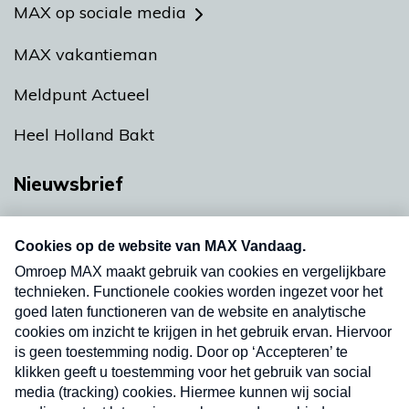
MAX op sociale media
MAX vakantieman
Meldpunt Actueel
Heel Holland Bakt
Nieuwsbrief
Neem hier een gratis abonnement op onze
nieuwsbrief. Elke vrijdag- en dinsdagochtend in
uw mailbox.
Verzend