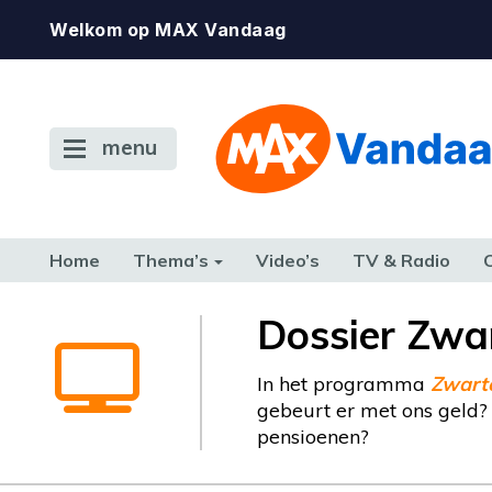
Welkom op MAX Vandaag
menu
Home
Thema’s
Video’s
TV & Radio
CONSUMENT
ETEN & DRINKEN
FAMILIE & RELATIE
GELD, W
Dossier Zwa
TERUG NAAR TOEN
In het programma
Zwart
gebeurt er met ons geld? 
pensioenen?