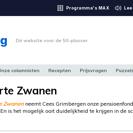
Programma's MAX
Lee
Dé website voor de 50-plusser
Onze columnisten
Recepten
Prijsvragen
Puzzel
ERK & RECHT
GEZONDHEID & SPORT
HUIS, TUIN & HOBBY
MEDIA & 
rte Zwanen
e Zwanen
neemt Cees Grimbergen onze pensioenfonds
En is het mogelijk ooit duidelijkheid te krijgen in de