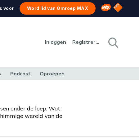
NPO Star
Omroep MAX
s voor
Word lid van Omroep MAX
Inloggen
Registreren
s
Podcast
Oproepen
CULTUUR
NATUUR & MILIEU
REIZEN & VERKEER
en onder de loep. Wat
 schimmige wereld van de