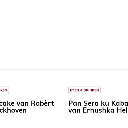
NKEN
ETEN & DRINKEN
ncake van Robèrt
Pan Sera ku Kab
ckhoven
van Ernushka He