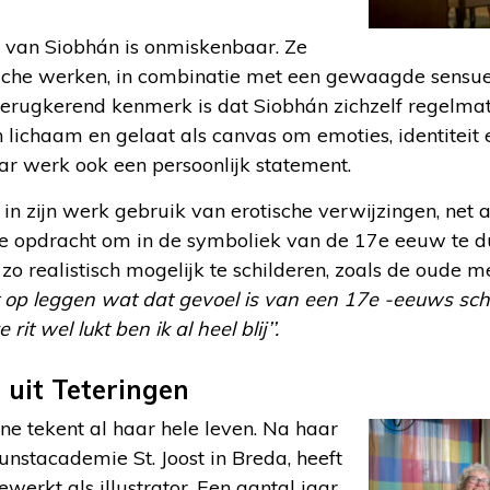
t van Siobhán is onmiskenbaar. Ze
ische werken, in combinatie met een gewaagde sensuel
terugkerend kenmerk is dat Siobhán zichzelf regelmat
 lichaam en gelaat als canvas om emoties, identiteit 
ar werk ook een persoonlijk statement.
n zijn werk gebruik van erotische verwijzingen, net a
e opdracht om in de symboliek van de 17e eeuw te d
 zo realistisch mogelijk te schilderen, zoals de oude m
t op leggen wat dat gevoel is van een 17
e
-eeuws schil
it wel lukt ben ik al heel blij’’.
 uit Teteringen
e tekent al haar hele leven. Na haar
kunstacademie St. Joost in Breda, heeft
werkt als illustrator. Een aantal jaar