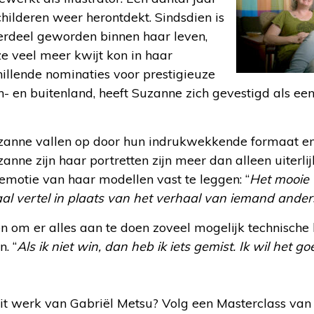
childeren weer herontdekt. Sindsdien is
derdeel geworden binnen haar leven,
e veel meer kwijt kon in haar
chillende nominaties voor prestigieuze
en- en buitenland, heeft Suzanne zich gevestigd als ee
uzanne vallen op door hun indrukwekkende formaat en 
zanne zijn haar portretten zijn meer dan alleen uiterl
emotie van haar modellen vast te leggen: “
Het mooie 
aal vertel in plaats van het verhaal van iemand ander
 om er alles aan te doen zoveel mogelijk technische 
. “
Als ik niet win, dan heb ik iets gemist. Ik wil het go
it werk van Gabriël Metsu? Volg een Masterclass van 