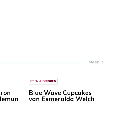
Meer
ETEN & DRINKEN
aron
Blue Wave Cupcakes
llemun
van Esmeralda Welch