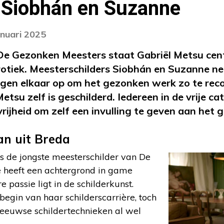
 Siobhán en Suzanne
anuari 2025
 De Gezonken Meesters staat Gabriël Metsu centr
rotiek. Meesterschilders Siobhán en Suzanne ne
egen elkaar op om het gezonken werk zo te reco
Metsu zelf is geschilderd. Iedereen in de vrije c
vrijheid om zelf een invulling te geven aan het g
n uit Breda
is de jongste meesterschilder van De
 heeft een achtergrond in game
 passie ligt in de schilderkunst.
begin van haar schilderscarrière, toch
-eeuwse schildertechnieken al wel