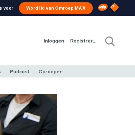
NPO Star
Omroep MAX
s voor
Word lid van Omroep MAX
Inloggen
Registreren
s
Podcast
Oproepen
CULTUUR
NATUUR & MILIEU
REIZEN & VERKEER