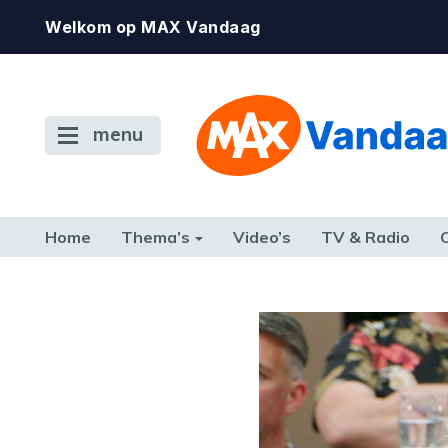
Welkom op MAX Vandaag
menu
Home
Thema’s
Video’s
TV & Radio
CONSUMENT
ETEN & DRINKEN
FAMILIE & RELATIE
GELD, W
TERUG NAAR TOEN