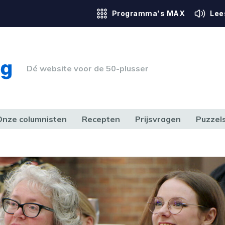
Programma's MAX
Lee
Dé website voor de 50-plusser
Onze columnisten
Recepten
Prijsvragen
Puzzel
ERK & RECHT
GEZONDHEID & SPORT
HUIS, TUIN & HOBBY
MEDIA & 