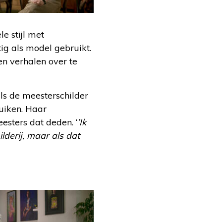
e stijl met
ig als model gebruikt.
en verhalen over te
ls de meesterschilder
uiken. Haar
eesters dat deden. ‘
’Ik
derij, maar als dat