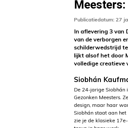
Meesters:
Publicatiedatum: 27 j
In aflevering 3 van
van de verborgen e
schilderwedstrijd t
lijkt alsof het door 
volledige creatieve 
Siobhán Kaufma
De 24-jarige Siobhán 
Gezonken Meesters. Ze
design, maar haar ware
Siobhán staat aan het 
zie je de klasieke 17
e