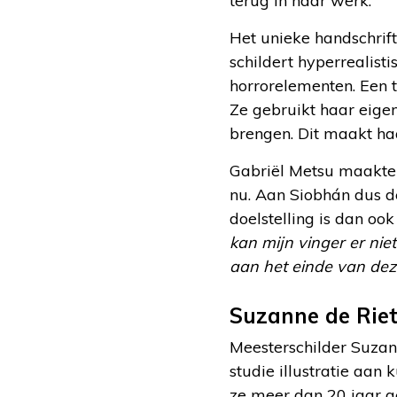
terug in haar werk.
Het unieke handschrif
schildert hyperrealist
horrorelementen. Een 
Ze gebruikt haar eigen
brengen. Dit maakt ha
Gabriël Metsu maakte i
nu. Aan Siobhán dus d
doelstelling is dan ook
kan mijn vinger er nie
aan het einde van deze r
Suzanne de Riet
Meesterschilder Suzann
studie illustratie aan 
ze meer dan 20 jaar ge