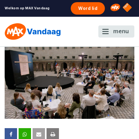
NPO S
Omroep 
Word lid
Welkom op MAX Vandaag
menu