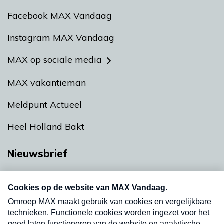
Facebook MAX Vandaag
Instagram MAX Vandaag
MAX op sociale media
MAX vakantieman
Meldpunt Actueel
Heel Holland Bakt
Nieuwsbrief
Neem hier een gratis abonnement op onze
nieuwsbrief. Elke vrijdag- en dinsdagochtend in
uw mailbox.
Verzend