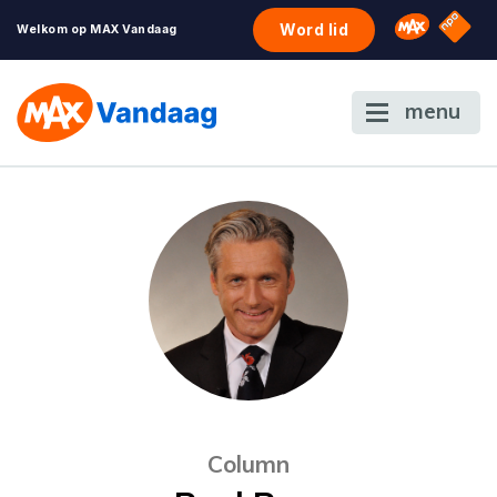
NPO S
Omroep 
Word lid
Welkom op MAX Vandaag
menu
Column