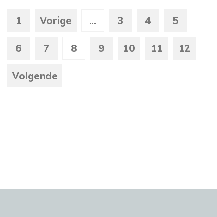
1
Vorige
...
3
4
5
6
7
8
9
10
11
12
Volgende