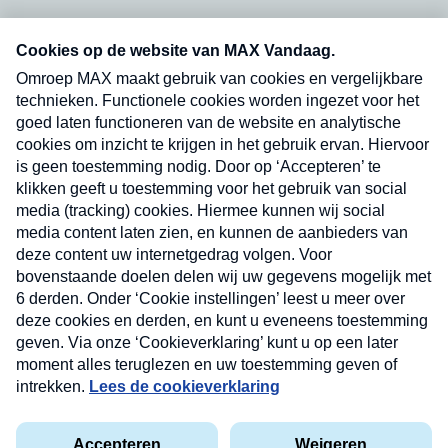
Neem hier een gratis abonnement op onze
nieuwsbrief. Elke vrijdag- en dinsdagochtend in
uw mailbox.
Verzend
Nieuwsbrief
Neem hier een gratis abonnement op onze
nieuwsbrief. Elke vrijdag- en dinsdagochtend in uw
mailbox.
Contact
Algemene voorwaarden
Privacyverklaring
Cookieverklaring