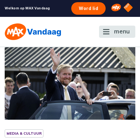
NPO S
Omroep 
Word lid
Welkom op MAX Vandaag
menu
MEDIA & CULTUUR