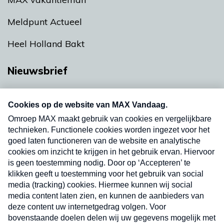
Meldpunt Actueel
Heel Holland Bakt
Nieuwsbrief
Neem hier een gratis abonnement op onze
nieuwsbrief. Elke vrijdag- en dinsdagochtend in
uw mailbox.
Verzend