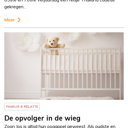
gekregen…
Meer
Column
Else-Marie van den
Eerenbeemt
FAMILIE & RELATIE
De opvolger in de wieg
Zoon Jos is altijd hun oogappel geweest. Als oudste en