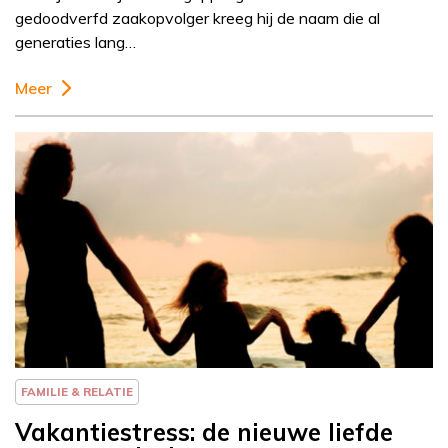
gedoodverfd zaakopvolger kreeg hij de naam die al
generaties lang…
Meer
Column
Else-Marie van den
Eerenbeemt
FAMILIE & RELATIE
Vakantiestress: de nieuwe liefde