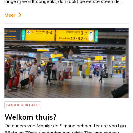
lange rij wordt aangetikt, dan raakt de eerste steen de…
Meer
Column
Else-Marie van den
Eerenbeemt
FAMILIE & RELATIE
Welkom thuis?
De ouders van Maaike en Simone hebben ter ere van hun
65ste en 70ste verjaardag een reisje Thailand cadeau