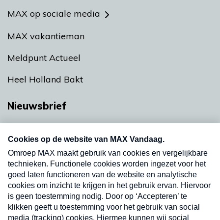
MAX op sociale media
MAX vakantieman
Meldpunt Actueel
Heel Holland Bakt
Nieuwsbrief
Neem hier een gratis abonnement op onze
nieuwsbrief. Elke vrijdag- en dinsdagochtend in
uw mailbox.
Verzend