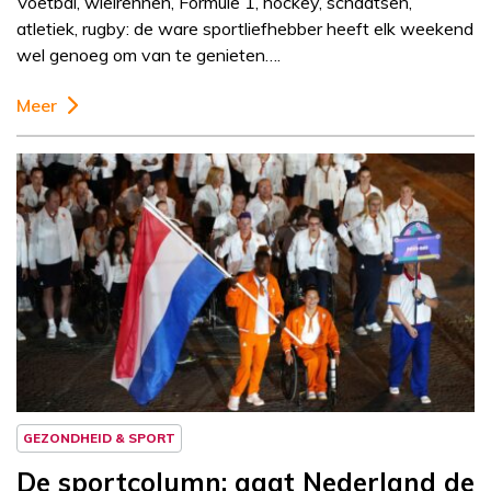
Voetbal, wielrennen, Formule 1, hockey, schaatsen,
atletiek, rugby: de ware sportliefhebber heeft elk weekend
wel genoeg om van te genieten….
Meer
Column
Sportcolumn
GEZONDHEID & SPORT
De sportcolumn: gaat Nederland de