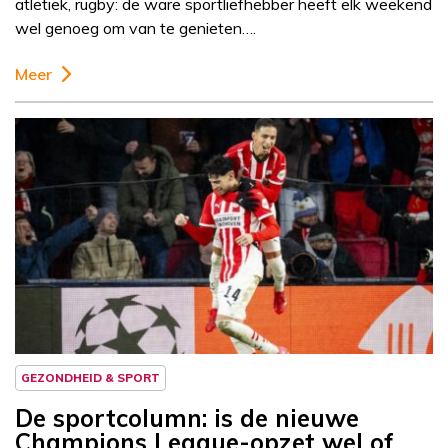
atletiek, rugby: de ware sportliefhebber heeft elk weekend
wel genoeg om van te genieten….
Meer
Column
Sportcolumn
GEZONDHEID & SPORT
De sportcolumn: is de nieuwe
Champions League-opzet wel of