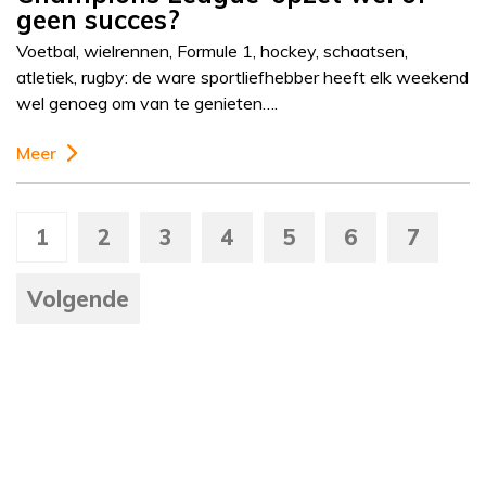
geen succes?
Voetbal, wielrennen, Formule 1, hockey, schaatsen,
atletiek, rugby: de ware sportliefhebber heeft elk weekend
wel genoeg om van te genieten….
Meer
1
2
3
4
5
6
7
Volgende