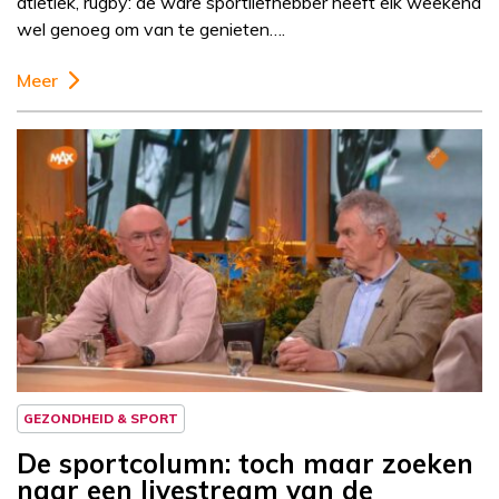
atletiek, rugby: de ware sportliefhebber heeft elk weekend
wel genoeg om van te genieten….
Meer
Column
Sportcolumn
GEZONDHEID & SPORT
De sportcolumn: toch maar zoeken
naar een livestream van de