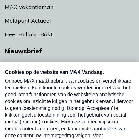
MAX vakantieman
Meldpunt Actueel
Heel Holland Bakt
Nieuwsbrief
Neem hier een gratis abonnement op onze
nieuwsbrief. Elke vrijdag- en dinsdagochtend in
uw mailbox.
Verzend