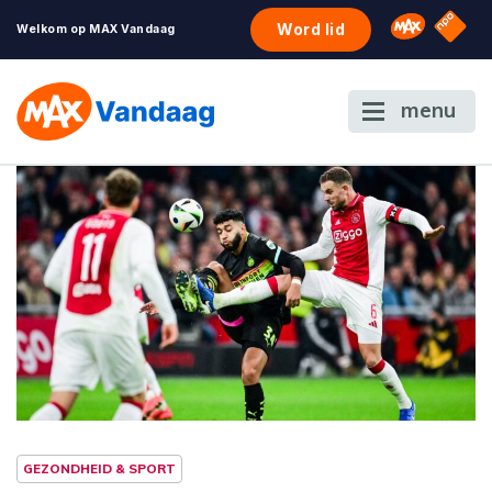
NPO S
Omroep 
Word lid
Welkom op MAX Vandaag
menu
GEZONDHEID & SPORT