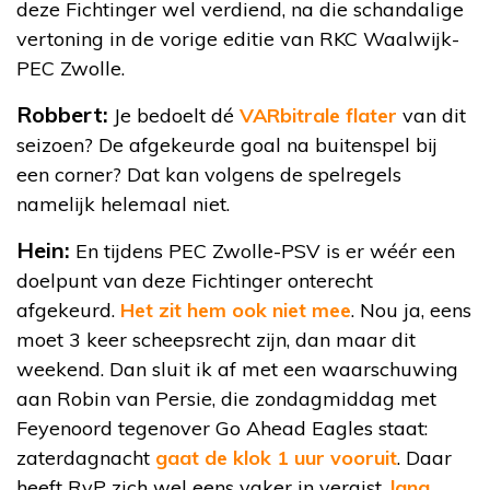
deze Fichtinger wel verdiend, na die schandalige
vertoning in de vorige editie van RKC Waalwijk-
PEC Zwolle.
Robbert:
Je bedoelt dé
VARbitrale flater
van dit
seizoen? De afgekeurde goal na buitenspel bij
een corner? Dat kan volgens de spelregels
namelijk helemaal niet.
Hein:
En tijdens PEC Zwolle-PSV is er wéér een
doelpunt van deze Fichtinger onterecht
afgekeurd.
Het zit hem ook niet mee
. Nou ja, eens
moet 3 keer scheepsrecht zijn, dan maar dit
weekend. Dan sluit ik af met een waarschuwing
aan Robin van Persie, die zondagmiddag met
Feyenoord tegenover Go Ahead Eagles staat:
zaterdagnacht
gaat de klok 1 uur vooruit
. Daar
heeft RvP zich wel eens vaker in vergist,
lang