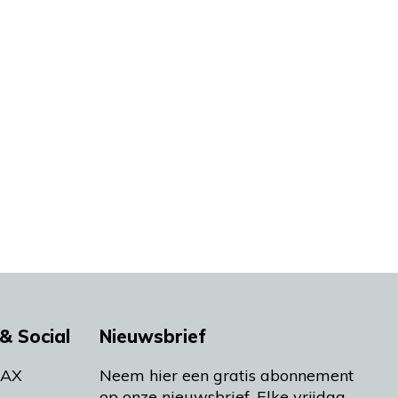
& Social
Nieuwsbrief
MAX
Neem hier een gratis abonnement
op onze nieuwsbrief. Elke vrijdag-