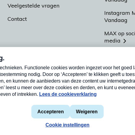
Veelgestelde vragen
Instagram 
Contact
Vandaag
MAX op soc
media
MAX vakan
Meldpunt A
Heel Hollan
aarden
Privacyverklaring
Cookieverklaring