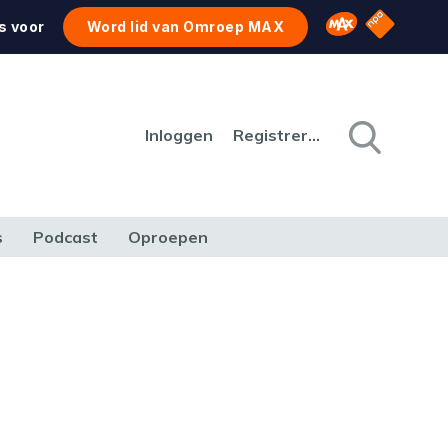
NPO Star
Omroep MAX
s voor
Word lid van Omroep MAX
Inloggen
Registreren
s
Podcast
Oproepen
CULTUUR
NATUUR & MILIEU
REIZEN & VERKEER