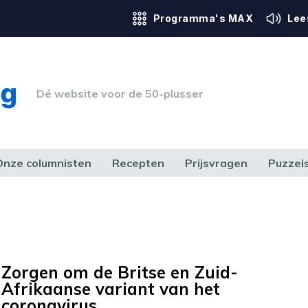
Programma's MAX
Lee
Dé website voor de 50-plusser
Onze columnisten
Recepten
Prijsvragen
Puzzel
ERK & RECHT
GEZONDHEID & SPORT
HUIS, TUIN & HOBBY
MEDIA & 
Zorgen om de Britse en Zuid-
Afrikaanse variant van het
coronavirus