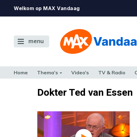
Welkom op MAX Vandaag
menu
Home
Thema’s
Video’s
TV & Radio
CONSUMENT
ETEN & DRINKEN
FAMILIE & RELATIE
GELD, W
Dokter Ted van Essen
TERUG NAAR TOEN