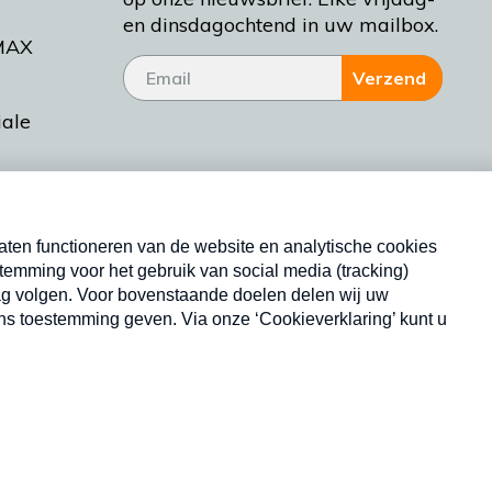
en dinsdagochtend in uw mailbox.
MAX
Verzend
iale
tieman
ctueel
Nieuwsbrief
d Bakt
Neem hier een gratis abonnement op onze
nieuwsbrief. Elke vrijdag- en dinsdagochtend in uw
mailbox.
Copyright © 2026 MAX Vandaag -
Omroep MAX
privacyverklaring