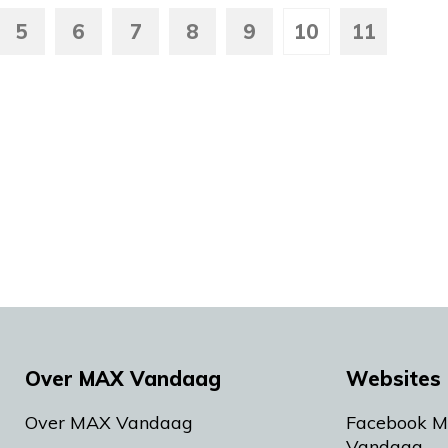
5
6
7
8
9
10
11
Over MAX Vandaag
Websites 
Over MAX Vandaag
Facebook 
Vandaag