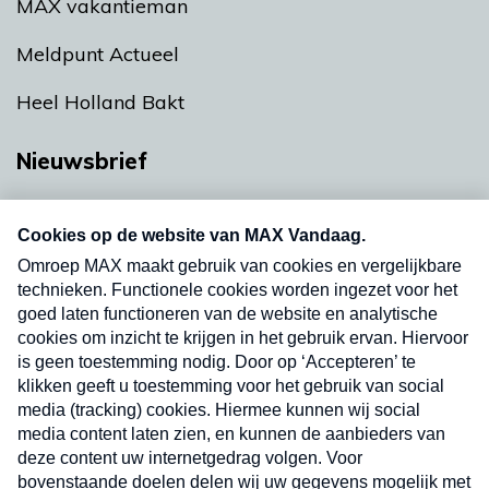
MAX vakantieman
Meldpunt Actueel
Heel Holland Bakt
Nieuwsbrief
Neem hier een gratis abonnement op onze
nieuwsbrief. Elke vrijdag- en dinsdagochtend in
uw mailbox.
Verzend