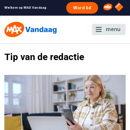
NPO S
Omroep 
Word lid
Welkom op MAX Vandaag
menu
Tip van de redactie