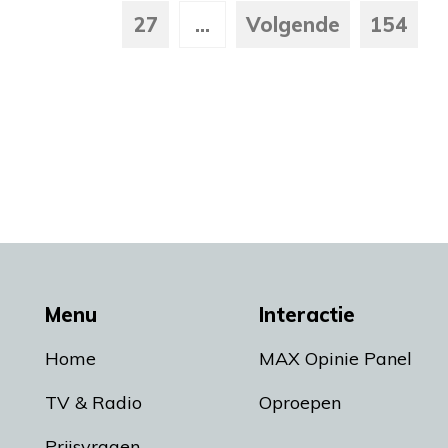
27
...
Volgende
154
Menu
Interactie
Home
MAX Opinie Panel
TV & Radio
Oproepen
Prijsvragen