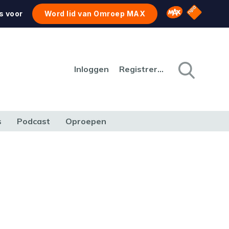
NPO Star
Omroep MAX
s voor
Word lid van Omroep MAX
Inloggen
Registreren
s
Podcast
Oproepen
CULTUUR
NATUUR & MILIEU
REIZEN & VERKEER