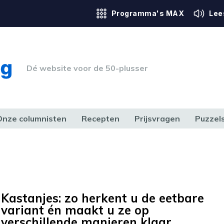
Programma's MAX
Lee
Dé website voor de 50-plusser
Onze columnisten
Recepten
Prijsvragen
Puzzel
ERK & RECHT
GEZONDHEID & SPORT
HUIS, TUIN & HOBBY
MEDIA & 
Kastanjes: zo herkent u de eetbare
variant én maakt u ze op
verschillende manieren klaar