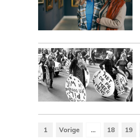
1
Vorige
...
18
19