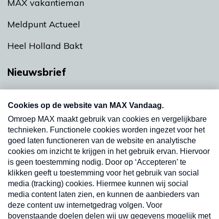
MAX vakantieman
Meldpunt Actueel
Heel Holland Bakt
Nieuwsbrief
Neem hier een gratis abonnement op onze
nieuwsbrief. Elke vrijdag- en dinsdagochtend in
uw mailbox.
Verzend