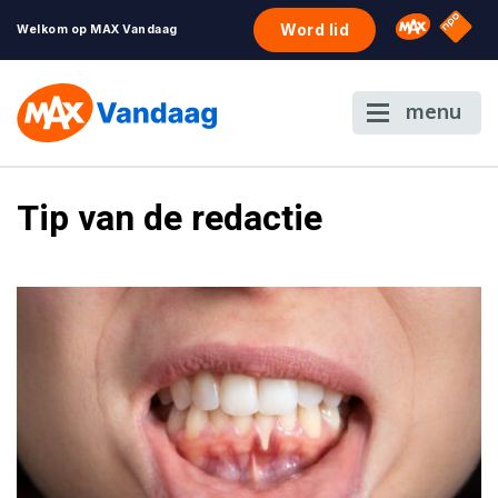
NPO S
Omroep 
Word lid
Welkom op MAX Vandaag
menu
Tip van de redactie