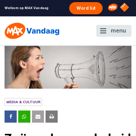
NPO S
Omroep 
Word lid
Welkom op MAX Vandaag
menu
MEDIA & CULTUUR