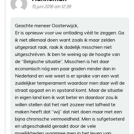
15 juni 2016 om 12:39
Geachte meneer Oosterwijck,
Er is opnieuw voor uw ontlading véél te zeggen. Ga
ik niet allemaal doen want zoals ik maar zelden
uitgepraat raak, raak ik dadelijk misschien niet
uitgeschréven. Ik ben te weinig op de hoogte van
de “Belgische situatie”. Misschien is het daar
economisch nóg een paar graden minder dan in
Nederland en wie weet is er sprake van een wat
zuidelijker temperament waardoor men daar wél de
straat opgaat en in opstand komt. Maar de situatie
in eigen land ken ik wat beter en daardoor zou ik
willen stellen dat het niet zozeer met lafheid te
maken heeft dat “wij” dat niet doen maar met een
bijna chronische vermoeidheid. Men is sufgetoeterd
en uitgeschakeld geraakt door de vele
moeilijkheden waarmee men in het leven van