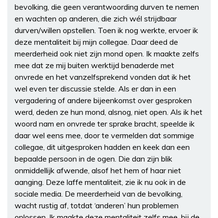
bevolking, die geen verantwoording durven te nemen
en wachten op anderen, die zich wél strijdbaar
durven/willen opstellen. Toen ik nog werkte, ervoer ik
deze mentaliteit bij mijn collegae. Daar deed de
meerderheid ook niet zijn mond open. Ik maakte zelfs
mee dat ze mij buiten werktijd benaderde met
onvrede en het vanzelfsprekend vonden dat ik het
wel even ter discussie stelde. Als er dan in een
vergadering of andere bijeenkomst over gesproken
werd, deden ze hun mond, alsnog, niet open. Als ik het
woord nam en onvrede ter sprake bracht, speelde ik
daar wel eens mee, door te vermelden dat sommige
collegae, dit uitgesproken hadden en keek dan een
bepaalde persoon in de ogen. Die dan zijn blik
onmiddellijk afwende, alsof het hem of haar niet
aanging. Deze laffe mentaliteit, zie ik nu ook in de
sociale media. De meerderheid van de bevolking,
wacht rustig af, totdat ‘anderen’ hun problemen
oplossen. Ik maakte deze mentaliteit zelfs mee, bij de