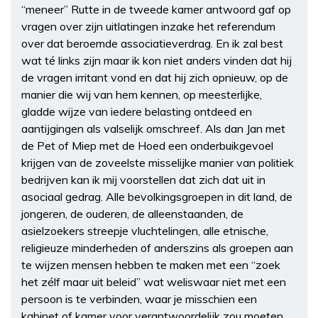
“meneer” Rutte in de tweede kamer antwoord gaf op
vragen over zijn uitlatingen inzake het referendum
over dat beroemde associatieverdrag. En ik zal best
wat té links zijn maar ik kon niet anders vinden dat hij
de vragen irritant vond en dat hij zich opnieuw, op de
manier die wij van hem kennen, op meesterlijke,
gladde wijze van iedere belasting ontdeed en
aantijgingen als valselijk omschreef. Als dan Jan met
de Pet of Miep met de Hoed een onderbuikgevoel
krijgen van de zoveelste misselijke manier van politiek
bedrijven kan ik mij voorstellen dat zich dat uit in
asociaal gedrag. Alle bevolkingsgroepen in dit land, de
jongeren, de ouderen, de alleenstaanden, de
asielzoekers streepje vluchtelingen, alle etnische,
religieuze minderheden of anderszins als groepen aan
te wijzen mensen hebben te maken met een “zoek
het zélf maar uit beleid” wat weliswaar niet met een
persoon is te verbinden, waar je misschien een
kabinet of kamer voor verantwoordelijk zou moeten