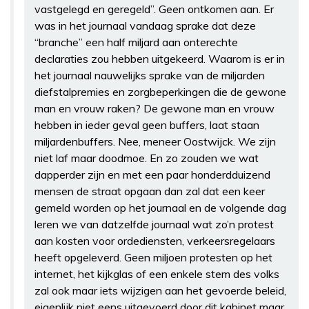
vastgelegd en geregeld”. Geen ontkomen aan. Er
was in het journaal vandaag sprake dat deze
“branche” een half miljard aan onterechte
declaraties zou hebben uitgekeerd. Waarom is er in
het journaal nauwelijks sprake van de miljarden
diefstalpremies en zorgbeperkingen die de gewone
man en vrouw raken? De gewone man en vrouw
hebben in ieder geval geen buffers, laat staan
miljardenbuffers. Nee, meneer Oostwijck. We zijn
niet laf maar doodmoe. En zo zouden we wat
dapperder zijn en met een paar honderdduizend
mensen de straat opgaan dan zal dat een keer
gemeld worden op het journaal en de volgende dag
leren we van datzelfde journaal wat zo’n protest
aan kosten voor ordediensten, verkeersregelaars
heeft opgeleverd. Geen miljoen protesten op het
internet, het kijkglas of een enkele stem des volks
zal ook maar iets wijzigen aan het gevoerde beleid,
eigenlijk niet eens uitgevoerd door dit kabinet maar