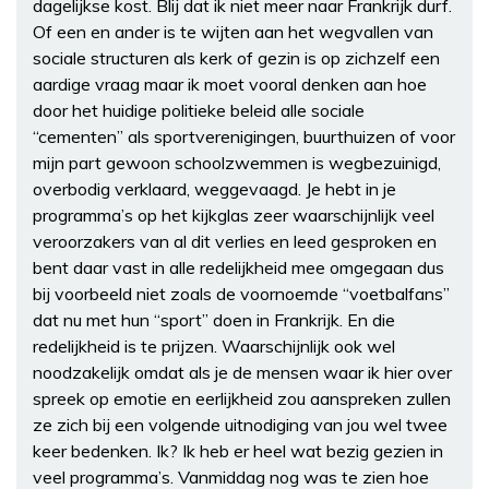
dagelijkse kost. Blij dat ik niet meer naar Frankrijk durf.
Of een en ander is te wijten aan het wegvallen van
sociale structuren als kerk of gezin is op zichzelf een
aardige vraag maar ik moet vooral denken aan hoe
door het huidige politieke beleid alle sociale
“cementen” als sportverenigingen, buurthuizen of voor
mijn part gewoon schoolzwemmen is wegbezuinigd,
overbodig verklaard, weggevaagd. Je hebt in je
programma’s op het kijkglas zeer waarschijnlijk veel
veroorzakers van al dit verlies en leed gesproken en
bent daar vast in alle redelijkheid mee omgegaan dus
bij voorbeeld niet zoals de voornoemde “voetbalfans”
dat nu met hun “sport” doen in Frankrijk. En die
redelijkheid is te prijzen. Waarschijnlijk ook wel
noodzakelijk omdat als je de mensen waar ik hier over
spreek op emotie en eerlijkheid zou aanspreken zullen
ze zich bij een volgende uitnodiging van jou wel twee
keer bedenken. Ik? Ik heb er heel wat bezig gezien in
veel programma’s. Vanmiddag nog was te zien hoe