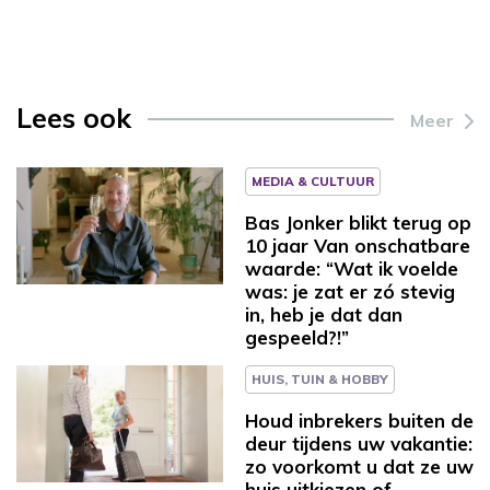
Lees ook
Meer
MEDIA & CULTUUR
Bas Jonker blikt terug op
10 jaar Van onschatbare
waarde: “Wat ik voelde
was: je zat er zó stevig
in, heb je dat dan
gespeeld?!”
HUIS, TUIN & HOBBY
Houd inbrekers buiten de
deur tijdens uw vakantie:
zo voorkomt u dat ze uw
huis uitkiezen of