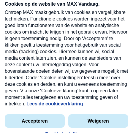
nieuwsbrief. Elke vrijdag- en dinsdagochtend in
uw mailbox.
Verzend
Nieuwsbrief
Neem hier een gratis abonnement op onze
nieuwsbrief. Elke vrijdag- en dinsdagochtend in uw
mailbox.
Contact
Algemene voorwaarden
Privacyverklaring
Cookieverklaring
Kwetsbaarheid melden
privacyverklaring
Copyright © 2026 MAX Vandaag -
Omroep MAX