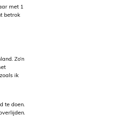
aar met 1
t betrok
land. Zo’n
met
zoals ik
d te doen.
verlijden.