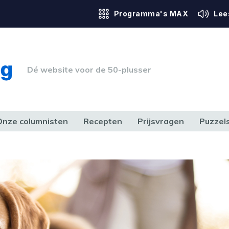
Programma's MAX
Lee
Dé website voor de 50-plusser
Onze columnisten
Recepten
Prijsvragen
Puzzel
ERK & RECHT
GEZONDHEID & SPORT
HUIS, TUIN & HOBBY
MEDIA & 