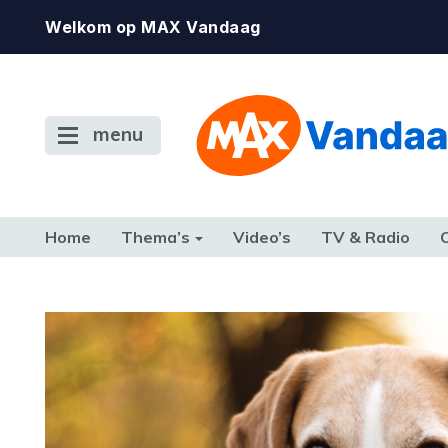
Welkom op MAX Vandaag
menu
Home
Thema’s
Video’s
TV & Radio
CONSUMENT
ETEN & DRINKEN
FAMILIE & RELATIE
GELD, W
TERUG NAAR TOEN