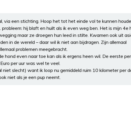
l, via een stichting. Hoop het tot het einde vol te kunnen houden
 probleem: hij blaft en huilt als ik even weg ben. Het is mijn 4e
 wegging maar ze droegen hun leed in stilte. Kwamen ook uit asie
en in de wereld – daar wil ik niet aan bijdragen. Zijn allemaal
allemaal problemen meegebracht.
e hond even naar toe kan als ik ergens heen wil. De eerste pe
Euro per uur was wel te veel.
l niet slecht) want ik loop nu gemiddeld ruim 10 kilometer per d
ok niet als je een pup neemt.