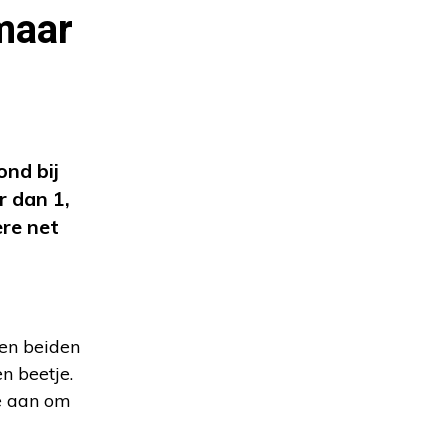
 maar
ond bij
r dan 1,
ere net
oen beiden
n beetje.
de aan om