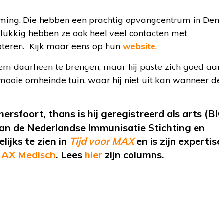
rming. Die hebben een prachtig opvangcentrum in De
lukkig hebben ze ook heel veel contacten met
pteren. Kijk maar eens op hun
website
.
em daarheen te brengen, maar hij paste zich goed aan.
ooie omheinde tuin, waar hij niet uit kan wanneer d
mersfoort
, thans is hij geregistreerd als arts (B
 van de Nederlandse Immunisatie Stichting en
ijks te zien in
Tijd voor MAX
en is zijn expertis
AX Medisch
.
Lees
hier
zijn
columns.