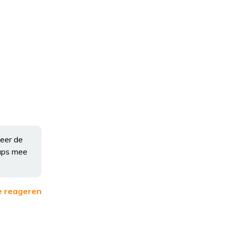
weer de
pups mee
e reageren