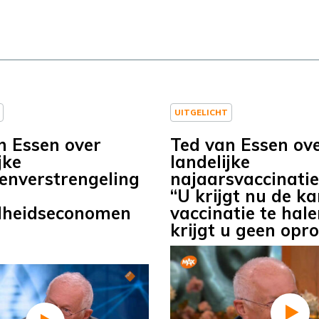
UITGELICHT
n Essen over
Ted van Essen ov
jke
landelijke
enverstrengeling
najaarsvaccinati
“U krijgt nu de k
dheidseconomen
vaccinatie te hal
krijgt u geen opr