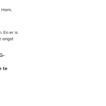
n Ham,
 En er is
e angst
IG-
e te