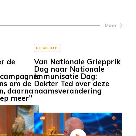
Meer
UITGELICHT
er de
Van Nationale Griepprik
Dag naar Nationale
ecampagne:
Immunisatie Dag:
ans om de
Dokter Ted over deze
en, daarna
naamsverandering
oep meer”