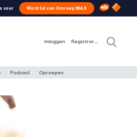
NPO Star
Omroep MAX
s voor
Word lid van Omroep MAX
Inloggen
Registreren
s
Podcast
Oproepen
CULTUUR
NATUUR & MILIEU
REIZEN & VERKEER