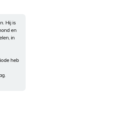
. Hij is
 hond en
len, in
riode heb
ag.