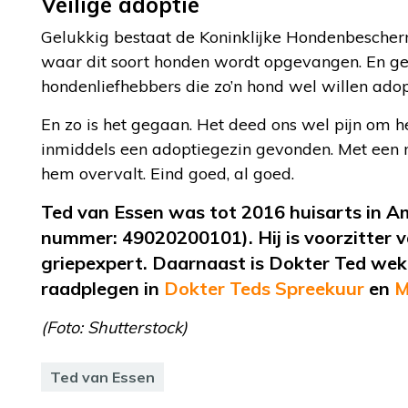
Veilige adoptie
Gelukkig bestaat de Koninklijke Hondenbesche
waar dit soort honden wordt opgevangen. En ge
hondenliefhebbers die zo’n hond wel willen ado
En zo is het gegaan. Het deed ons wel pijn om h
inmiddels een adoptiegezin gevonden. Met een m
hem overvalt. Eind goed, al goed.
Ted van Essen
was
tot 2016 huisarts in A
nummer: 49020200101).
Hij is voorzitter
griepexpert. Daarnaast is Dokter Ted wekel
raadplegen in
Dokter Teds Spreekuur
en
M
(Foto: Shutterstock)
Ted van Essen