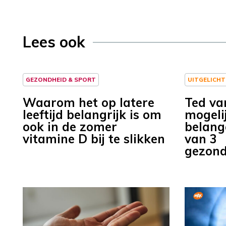
Lees ook
GEZONDHEID & SPORT
UITGELICHT
Waarom het op latere
Ted va
leeftijd belangrijk is om
mogeli
ook in de zomer
belang
vitamine D bij te slikken
van 3
gezon