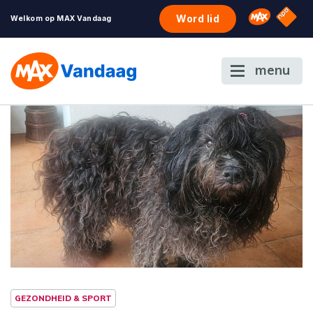
NPO S
Omroep 
Word lid
Welkom op MAX Vandaag
menu
GEZONDHEID & SPORT