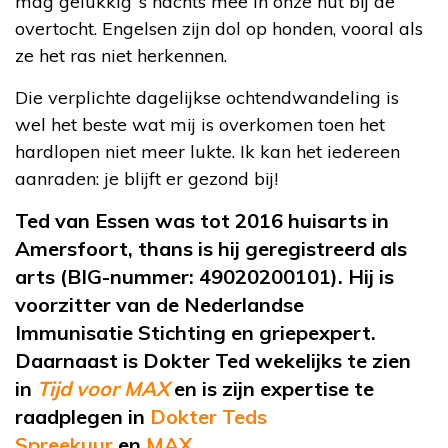
mag gelukkig ‘s nachts mee in onze hut bij de
overtocht. Engelsen zijn dol op honden, vooral als
ze het ras niet herkennen.
Die verplichte dagelijkse ochtendwandeling is
wel het beste wat mij is overkomen toen het
hardlopen niet meer lukte. Ik kan het iedereen
aanraden: je blijft er gezond bij!
Ted van Essen
was
tot 2016 huisarts in
Amersfoort
, thans is hij geregistreerd als
arts (BIG-nummer: 49020200101).
Hij is
voorzitter van de Nederlandse
Immunisatie Stichting en griepexpert.
Daarnaast is Dokter Ted wekelijks te zien
in
Tijd voor MAX
en is zijn expertise te
raadplegen in
Dokter Teds
Spreekuur
en
MAX