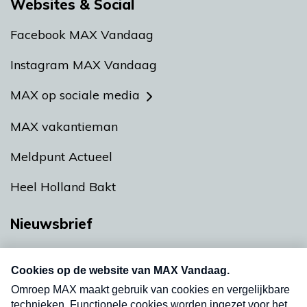
Websites & Social
Facebook MAX Vandaag
Instagram MAX Vandaag
MAX op sociale media
MAX vakantieman
Meldpunt Actueel
Heel Holland Bakt
Nieuwsbrief
Neem hier een gratis abonnement op onze
nieuwsbrief. Elke vrijdag- en dinsdagochtend in
uw mailbox.