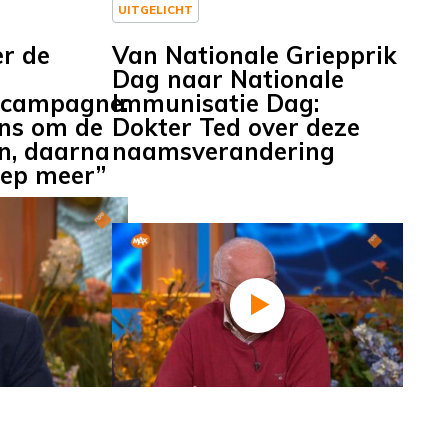
UITGELICHT
er de
Van Nationale Griepprik
Dag naar Nationale
ecampagne:
Immunisatie Dag:
ans om de
Dokter Ted over deze
en, daarna
naamsverandering
oep meer”