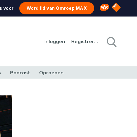
NPO Star
Omroep MAX
s voor
Word lid van Omroep MAX
Inloggen
Registreren
s
Podcast
Oproepen
CULTUUR
NATUUR & MILIEU
REIZEN & VERKEER