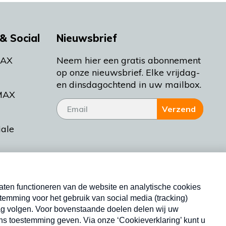
& Social
Nieuwsbrief
MAX
Neem hier een gratis abonnement
op onze nieuwsbrief. Elke vrijdag-
en dinsdagochtend in uw mailbox.
MAX
Verzend
iale
tieman
ctueel
Nieuwsbrief
d Bakt
Neem hier een gratis abonnement op onze