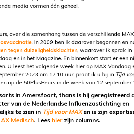
ende media vormen één geheel.
urs, over die samenhang tussen de verschillende MAX
osvaccinatie
. In 2009 ben ik daarover begonnen en n
en tegen duizeligheidsklachten
, waarover ik sprak in
aag en in het Magazine. En binnenkort start er een 
en. U leest het volgende week hier op MAX Vandaag 
ptember 2023 om 17.10 uur, praat ik u bij in
Tijd v
den op de 50PlusBeurs in de week van 12 september 
sarts in Amersfoort
, thans is hij geregistreerd 
itter van de Nederlandse Influenzastichting en
ijks te zien in
Tijd voor MAX
en is zijn expertis
AX Medisch
.
Lees
hier
zijn
columns.