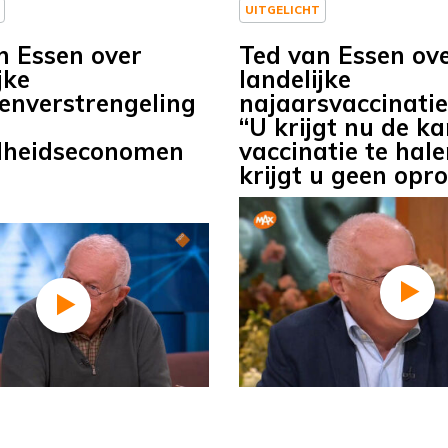
UITGELICHT
n Essen over
Ted van Essen ov
jke
landelijke
enverstrengeling
najaarsvaccinati
“U krijgt nu de k
dheidseconomen
vaccinatie te hal
krijgt u geen opr