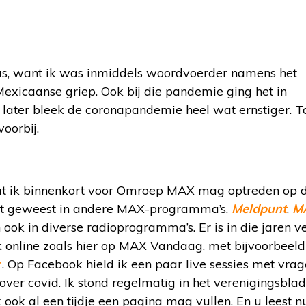
pas, want ik was inmiddels woordvoerder namens het
xicaanse griep. Ook bij die pandemie ging het in
 later bleek de coronapandemie heel wat ernstiger. 
voorbij.
dat ik binnenkort voor Omroep MAX mag optreden op 
gast geweest in andere MAX-programma’s.
Meldpunt
,
M
 ook in diverse radioprogramma’s. Er is in die jaren v
k online zoals hier op MAX Vandaag, met bijvoorbeeld
r
. Op Facebook hield ik een paar live sessies met vra
ver covid. Ik stond regelmatig in het verenigingsbla
k ook al een tijdje een pagina mag vullen. En u leest n