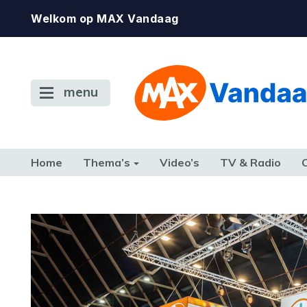
Welkom op MAX Vandaag
menu
Home
Thema’s
Video’s
TV & Radio
CONSUMENT
ETEN & DRINKEN
FAMILIE & RELATIE
GELD, W
TERUG NAAR TOEN