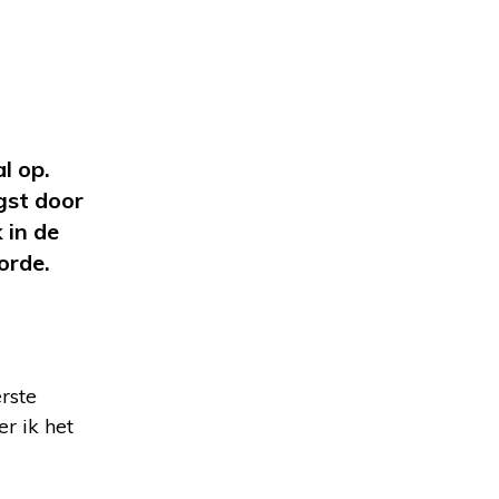
al op.
ngst door
 in de
orde.
rste
r ik het