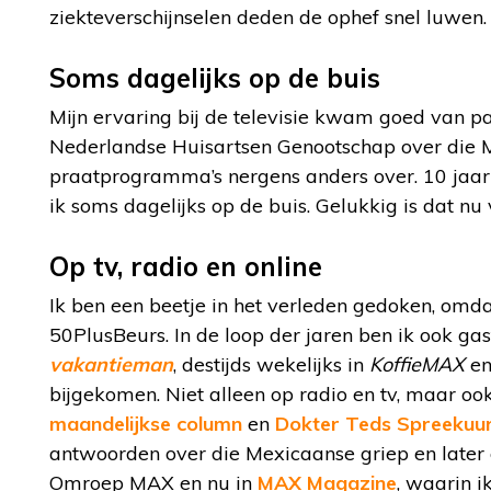
ziekteverschijnselen deden de ophef snel luwen.
Soms dagelijks op de buis
Mijn ervaring bij de televisie kwam goed van 
Nederlandse Huisartsen Genootschap over die Me
praatprogramma’s nergens anders over. 10 jaar
ik soms dagelijks op de buis. Gelukkig is dat nu 
Op tv, radio en online
Ik ben een beetje in het verleden gedoken, om
50PlusBeurs. In de loop der jaren ben ik ook 
vakantieman
, destijds wekelijks in
KoffieMAX
en
bijgekomen. Niet alleen op radio en tv, maar oo
maandelijkse column
en
Dokter Teds Spreekuu
antwoorden over die Mexicaanse griep en later o
Omroep MAX en nu in
MAX Magazine
, waarin i