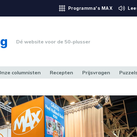
Programma's MAX
Lee
Dé website voor de 50-plusser
Onze columnisten
Recepten
Prijsvragen
Puzzel
ERK & RECHT
GEZONDHEID & SPORT
HUIS, TUIN & HOBBY
MEDIA & 