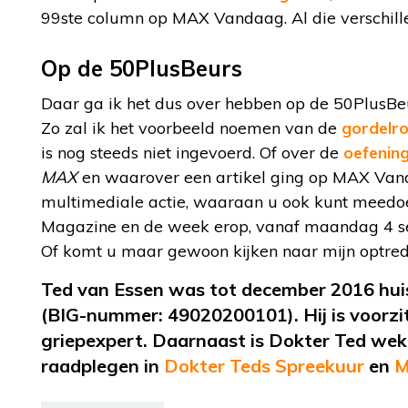
99
ste
column op MAX Vandaag. Al die verschill
Op de 50PlusBeurs
Daar ga ik het dus over hebben op de 50PlusBe
Zo zal ik het voorbeeld noemen van de
gordelro
is nog steeds niet ingevoerd. Of over de
oefening
MAX
en waarover een artikel ging op MAX Vand
multimediale actie, waaraan u ook kunt meedo
Magazine en de week erop, vanaf maandag 4 se
Of komt u maar gewoon kijken naar mijn optre
Ted van Essen
was
tot december 2016 hui
(BIG-nummer: 49020200101).
Hij is voorz
griepexpert. Daarnaast is Dokter Ted wekel
raadplegen in
Dokter Teds Spreekuur
en
M