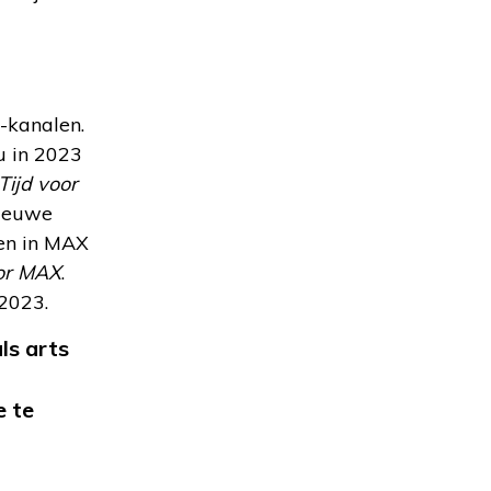
-kanalen.
u in 2023
Tijd voor
nieuwe
en in MAX
oor MAX
.
2023.
als arts
e te