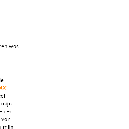
Toen was
de
AX
eel
 mijn
gen en
d van
u mijn