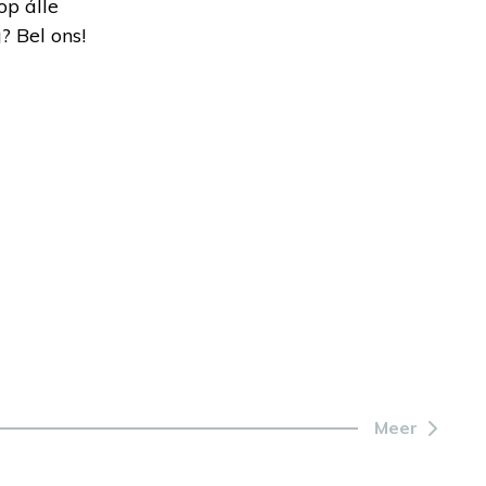
op álle
? Bel ons!
Meer