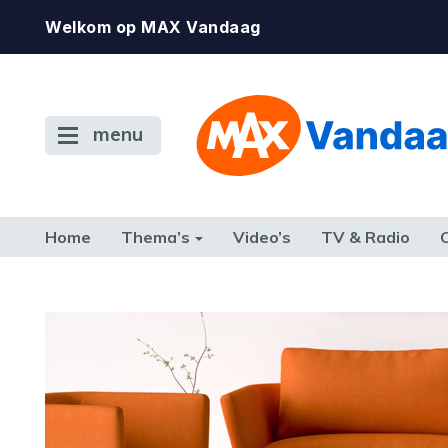
Welkom op MAX Vandaag
menu
Home
Thema’s
Video’s
TV & Radio
CONSUMENT
ETEN & DRINKEN
FAMILIE & RELATIE
GELD, W
TERUG NAAR TOEN