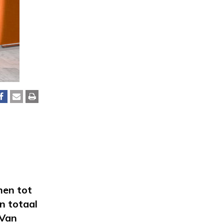
men tot
n totaal
 Van