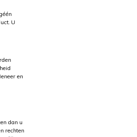
 géén
uct. U
erden
theid
Meneer en
ten dan u
en rechten