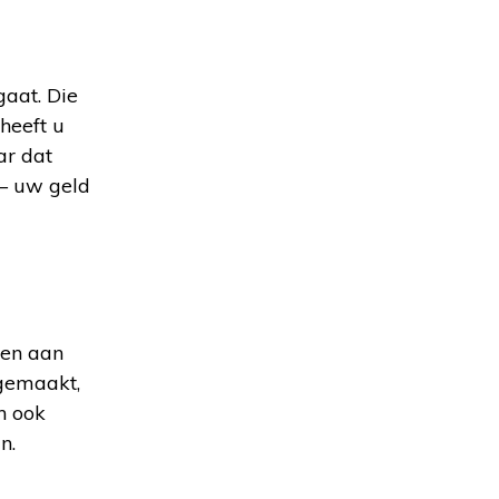
gaat. Die
 heeft u
ar dat
 – uw geld
 en aan
 gemaakt,
n ook
n.