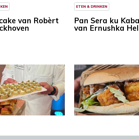
NKEN
ETEN & DRINKEN
ncake van Robèrt
Pan Sera ku Kab
ckhoven
van Ernushka He