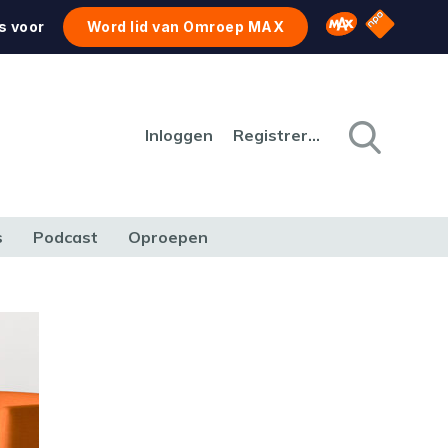
NPO Star
Omroep MAX
s voor
Word lid van Omroep MAX
Inloggen
Registreren
s
Podcast
Oproepen
CULTUUR
NATUUR & MILIEU
REIZEN & VERKEER