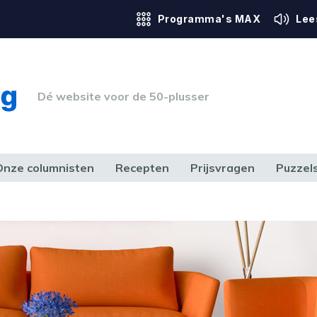
Programma's MAX
Lee
Dé website voor de 50-plusser
Onze columnisten
Recepten
Prijsvragen
Puzzel
ERK & RECHT
GEZONDHEID & SPORT
HUIS, TUIN & HOBBY
MEDIA & 