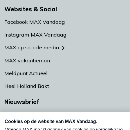
Websites & Social
Facebook MAX Vandaag
Instagram MAX Vandaag
MAX op sociale media
MAX vakantieman
Meldpunt Actueel
Heel Holland Bakt
Nieuwsbrief
Neem hier een gratis abonnement op onze
nieuwsbrief. Elke vrijdag- en dinsdagochtend in
uw mailbox.