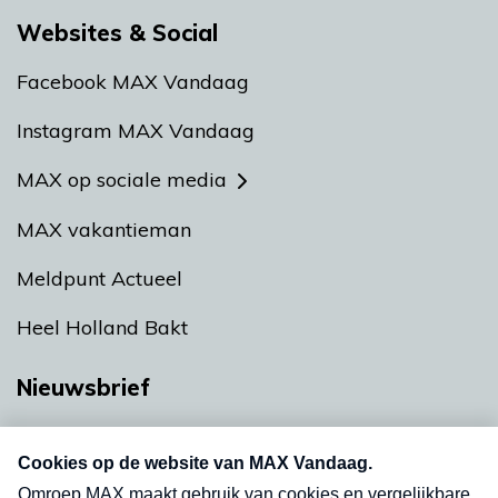
Websites & Social
Facebook MAX Vandaag
Instagram MAX Vandaag
MAX op sociale media
MAX vakantieman
Meldpunt Actueel
Heel Holland Bakt
Nieuwsbrief
Neem hier een gratis abonnement op onze
nieuwsbrief. Elke vrijdag- en dinsdagochtend in
uw mailbox.