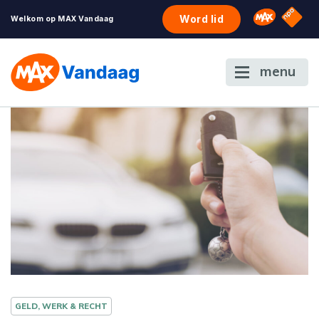
NPO S
Omroep 
Word lid
Welkom op MAX Vandaag
menu
GELD, WERK & RECHT