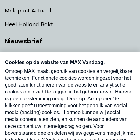
Meldpunt Actueel
Heel Holland Bakt
Nieuwsbrief
Neem hier een gratis abonnement op onze
nieuwsbrief. Elke vrijdag- en dinsdagochtend in
uw mailbox.
Verzend