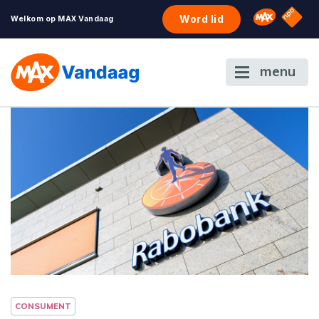
NPO S
Omroep 
Word lid
Welkom op MAX Vandaag
menu
CONSUMENT