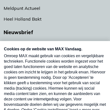
Meldpunt Actueel
Heel Holland Bakt
Nieuwsbrief
Neem hier een gratis abonnement op onze
nieuwsbrief. Elke vrijdag- en dinsdagochtend in
uw mailbox.
Verzend