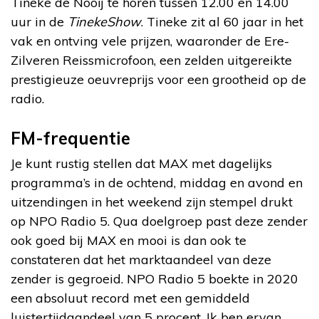
Tineke de Nooij te horen tussen 12.00 en 14.00
uur in de
TinekeShow
. Tineke zit al 60 jaar in het
vak en ontving vele prijzen, waaronder de Ere-
Zilveren Reissmicrofoon, een zelden uitgereikte
prestigieuze oeuvreprijs voor een grootheid op de
radio.
FM-frequentie
Je kunt rustig stellen dat MAX met dagelijks
programma’s in de ochtend, middag en avond en
uitzendingen in het weekend zijn stempel drukt
op NPO Radio 5. Qua doelgroep past deze zender
ook goed bij MAX en mooi is dan ook te
constateren dat het marktaandeel van deze
zender is gegroeid. NPO Radio 5 boekte in 2020
een absoluut record met een gemiddeld
luistertijdaandeel van 5 procent. Ik ben ervan