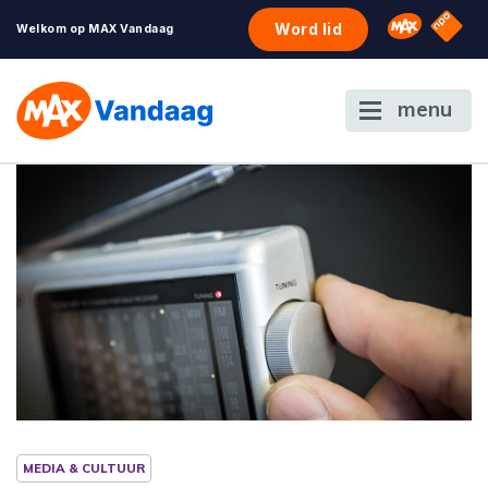
NPO S
Omroep 
Word lid
Welkom op MAX Vandaag
menu
MEDIA & CULTUUR