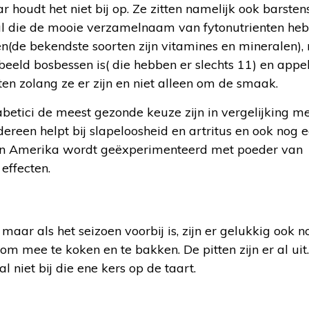
oudt het niet bij op. Ze zitten namelijk ook barsten
otaal die de mooie verzamelnaam van fytonutrienten h
gen(de bekendste soorten zijn vitamines en mineralen)
beeld bosbessen is( die hebben er slechts 11) en appe
en zolang ze er zijn en niet alleen om de smaak.
abetici de meest gezonde keuze zijn in vergelijking m
edereen helpt bij slapeloosheid en artritus en ook nog 
s. In Amerika wordt geëxperimenteerd met poeder van
effecten.
, maar als het seizoen voorbij is, zijn er gelukkig ook 
k om mee te koken en te bakken. De pitten zijn er al uit
 niet bij die ene kers op de taart.