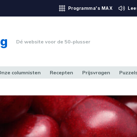
Programma's MAX
Lee
Dé website voor de 50-plusser
Onze columnisten
Recepten
Prijsvragen
Puzzel
ERK & RECHT
GEZONDHEID & SPORT
HUIS, TUIN & HOBBY
MEDIA & 