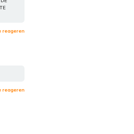
 DE
OTE
e reageren
e reageren