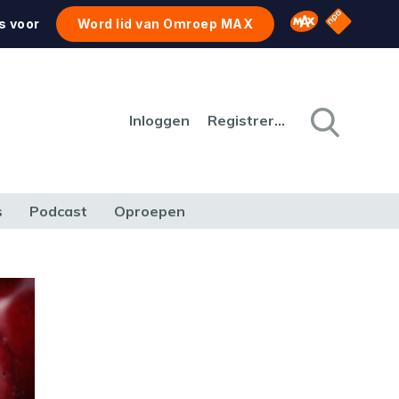
NPO Star
Omroep MAX
s voor
Word lid van Omroep MAX
Inloggen
Registreren
s
Podcast
Oproepen
CULTUUR
NATUUR & MILIEU
REIZEN & VERKEER