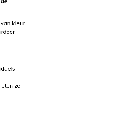
fde
 van kleur
ardoor
iddels
 eten ze