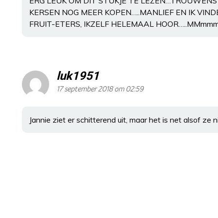
ERG LEUK OM DIT STUKJE TE LEZEN…TROUWENS 
KERSEN NOG MEER KOPEN…..MANLIEF EN IK VIND
FRUIT-ETERS, IKZELF HELEMAAL HOOR…..MMmmm,
luk1951
17 september 2018 om 02:59
Jannie ziet er schitterend uit, maar het is net alsof ze 