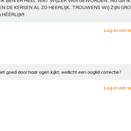
IK BEN ER HEEL WAT WIJZER VAN GEWORDEN…NU GA IK
EN DE KERSEN AL ZO HEERLIJK…TROUWENS WIJ ZIJN GR
HÉÉRLIJK!!
Log in om t
niet goed door haar ogen kijkt, wellicht een ooglid correctie?
Log in om t