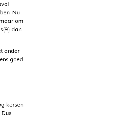
svol
ebben. Nu
, maar om
ls(9) dan
et ander
eens goed
nog kersen
. Dus