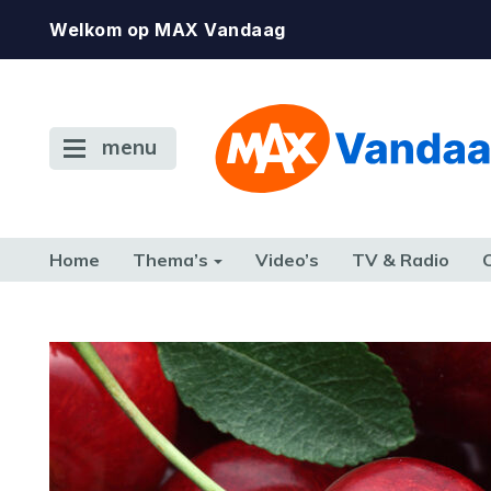
Welkom op MAX Vandaag
menu
Home
Thema’s
Video’s
TV & Radio
CONSUMENT
ETEN & DRINKEN
FAMILIE & RELATIE
GELD, W
TERUG NAAR TOEN