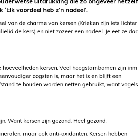
k ouderwetse uitdrukking die zo ongeveer hetzel
 ‘Elk voordeel heb z’n nadeel’.
eel van de charme van kersen (Krieken zijn iets lichter
elid de kers) en niet zozeer een nadeel. Je eet ze da
e hoeveelheden kersen. Veel hoogstambomen zijn inm
voudiger oogsten is, maar het is en blijft een
fstand te houden worden netten gebruikt, want vogels
ijn. Want kersen zijn gezond. Heel gezond.
mineralen, maar ook anti-oxidanten. Kersen hebben