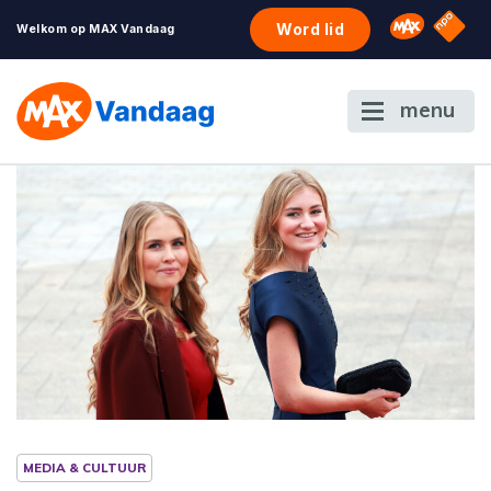
NPO S
Omroep 
Word lid
Welkom op MAX Vandaag
menu
MEDIA & CULTUUR