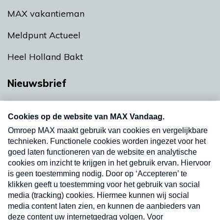
MAX vakantieman
Meldpunt Actueel
Heel Holland Bakt
Nieuwsbrief
Neem hier een gratis abonnement op onze
nieuwsbrief. Elke vrijdag- en dinsdagochtend in
uw mailbox.
Verzend