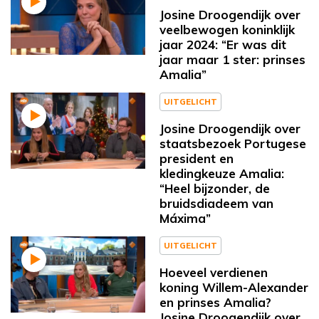
Josine Droogendijk over
veelbewogen koninklijk
jaar 2024: “Er was dit
jaar maar 1 ster: prinses
Amalia”
UITGELICHT
Josine Droogendijk over
staatsbezoek Portugese
president en
kledingkeuze Amalia:
“Heel bijzonder, de
bruidsdiadeem van
Máxima”
UITGELICHT
Hoeveel verdienen
koning Willem-Alexander
en prinses Amalia?
Josine Droogendijk over