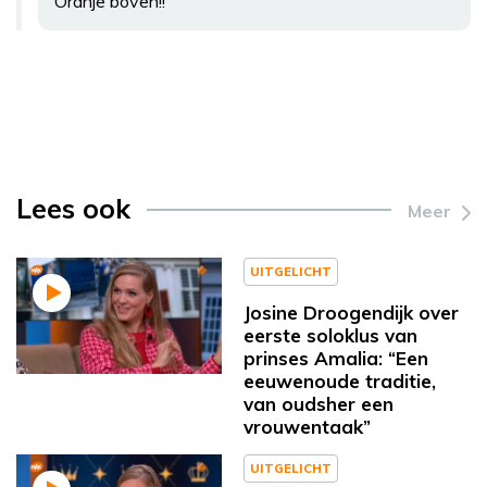
Oranje boven!!
Lees ook
Meer
UITGELICHT
Josine Droogendijk over
eerste soloklus van
prinses Amalia: “Een
eeuwenoude traditie,
van oudsher een
vrouwentaak”
UITGELICHT