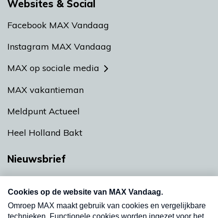
Websites & Social
Facebook MAX Vandaag
Instagram MAX Vandaag
MAX op sociale media
MAX vakantieman
Meldpunt Actueel
Heel Holland Bakt
Nieuwsbrief
Neem hier een gratis abonnement op onze
nieuwsbrief. Elke vrijdag- en dinsdagochtend in
uw mailbox.