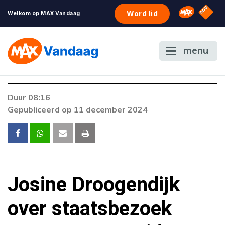
NPO S
Omroep 
Word lid
Welkom op MAX Vandaag
menu
Foutcode 6001
Duur 08:16
Er is een licentie-fout opgetreden. Als het
Gepubliceerd op 11 december 2024
probleem zich blijft voordoen, neem dan
contact op met onze klantenservice.
Josine Droogendijk
over staatsbezoek