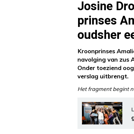
Josine Dro
prinses Am
oudsher e
Kroonprinses Amalia 
navolging van zus A
Onder toeziend oog 
verslag uitbrengt.
Het fragment begint n
L