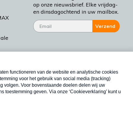
op onze nieuwsbrief. Elke vrijdag-
en dinsdagochtend in uw mailbox.
MAX
Verzend
iale
tieman
ctueel
Nieuwsbrief
d Bakt
Neem hier een gratis abonnement op onze
nieuwsbrief. Elke vrijdag- en dinsdagochtend in uw
mailbox.
Copyright © 2026 MAX Vandaag -
Omroep MAX
privacyverklaring