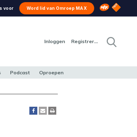
NPO Star
Omroep MAX
s voor
Word lid van Omroep MAX
Inloggen
Registreren
s
Podcast
Oproepen
CULTUUR
NATUUR & MILIEU
REIZEN & VERKEER