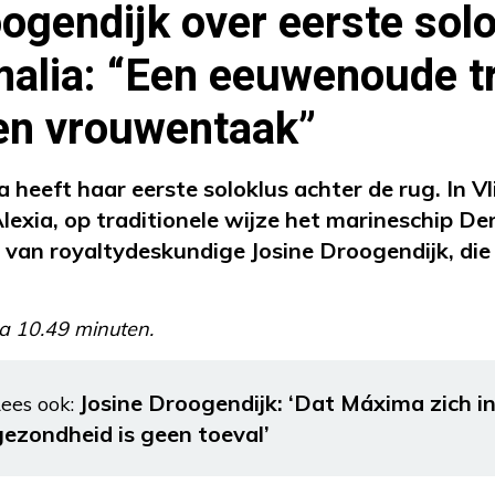
ogendijk over eerste sol
alia: “Een eeuwenoude tr
en vrouwentaak”
heeft haar eerste soloklus achter de rug. In Vli
lexia, op traditionele wijze het marineschip D
van royaltydeskundige Josine Droogendijk, die 
a 10.49 minuten.
Josine Droogendijk: ‘Dat Máxima zich i
ees ook:
gezondheid is geen toeval’