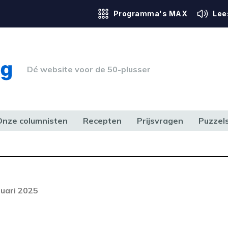
Programma's MAX
Lee
Dé website voor de 50-plusser
Onze columnisten
Recepten
Prijsvragen
Puzzel
ERK & RECHT
GEZONDHEID & SPORT
HUIS, TUIN & HOBBY
MEDIA & 
Foutcode 6001
out opgetreden. Als het probleem
ruari 2025
n, neem dan contact op met onze
lantenservice.