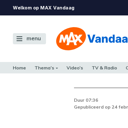
Welkom op MAX Vandaag
menu
Home
Thema’s
Video’s
TV & Radio
CONSUMENT
ETEN & DRINKEN
FAMILIE & RELATIE
GELD, W
TERUG NAAR TOEN
Duur 07:36
Er is een licentie-f
Gepubliceerd op 24 feb
zich blijft voordoe
k