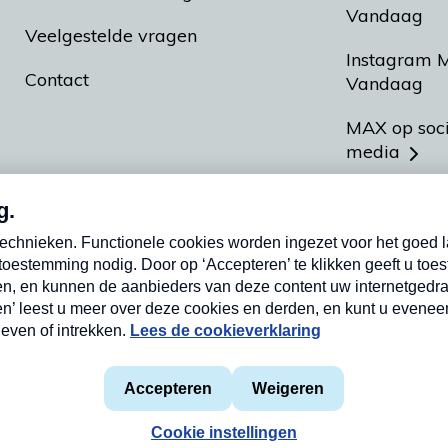
Vandaag
Veelgestelde vragen
Instagram 
Contact
Vandaag
MAX op soc
media
MAX vakan
Meldpunt A
Heel Hollan
aarden
Privacyverklaring
Cookieverklaring