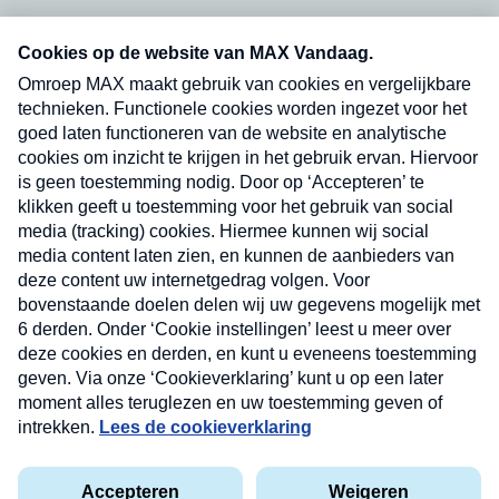
Neem hier een gratis abonnement op onze
nieuwsbrief. Elke vrijdag- en dinsdagochtend in
uw mailbox.
Verzend
Nieuwsbrief
Neem hier een gratis abonnement op onze
nieuwsbrief. Elke vrijdag- en dinsdagochtend in uw
mailbox.
Contact
Algemene voorwaarden
Privacyverklaring
Cookieverklaring