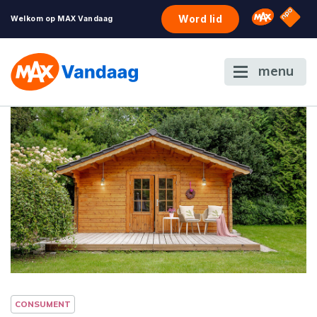
NPO S
Omroep 
Word lid
Welkom op MAX Vandaag
menu
CONSUMENT