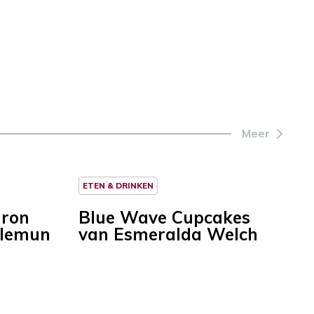
Meer
ETEN & DRINKEN
aron
Blue Wave Cupcakes
llemun
van Esmeralda Welch