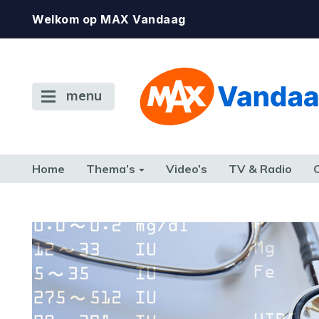
Welkom op MAX Vandaag
menu
Home
Thema’s
Video’s
TV & Radio
CONSUMENT
ETEN & DRINKEN
FAMILIE & RELATIE
GELD, W
TERUG NAAR TOEN