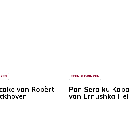
NKEN
ETEN & DRINKEN
ncake van Robèrt
Pan Sera ku Kab
ckhoven
van Ernushka He