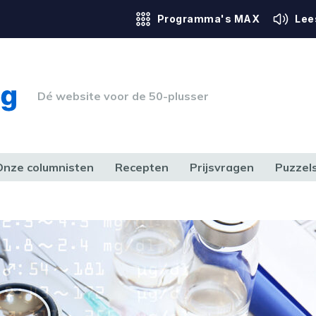
Programma's MAX
Lee
Dé website voor de 50-plusser
Onze columnisten
Recepten
Prijsvragen
Puzzel
ERK & RECHT
GEZONDHEID & SPORT
HUIS, TUIN & HOBBY
MEDIA & 