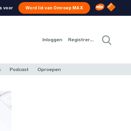
NPO Star
Omroep MAX
s voor
Word lid van Omroep MAX
Inloggen
Registreren
s
Podcast
Oproepen
CULTUUR
NATUUR & MILIEU
REIZEN & VERKEER