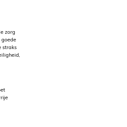
de zorg
n goede
e straks
iligheid,
oet
rije