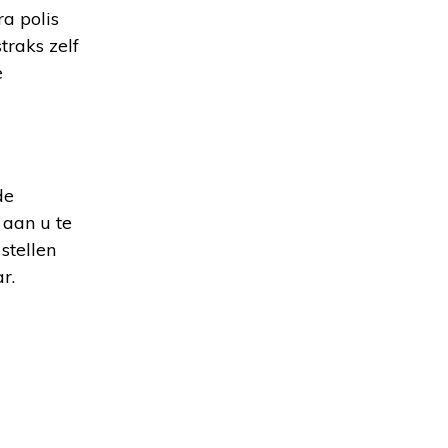
a polis
traks zelf
e
de
 aan u te
stellen
r.