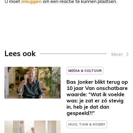
U moet
inloggen
om een reactie te kunnen plaatsen.
Lees ook
Meer
MEDIA & CULTUUR
Bas Jonker blikt terug op
10 jaar Van onschatbare
waarde: “Wat ik voelde
was: je zat er zó stevig
in, heb je dat dan
gespeeld?!”
HUIS, TUIN & HOBBY