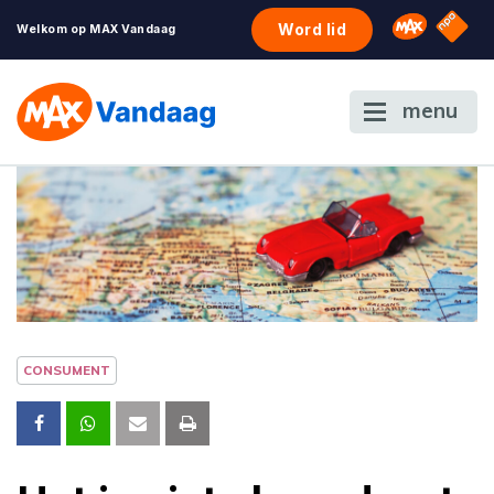
NPO S
Omroep 
Word lid
Welkom op MAX Vandaag
menu
CONSUMENT